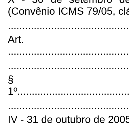
(Convênio ICMS 79/05, cl
..........................................
Art
..........................................
..........................................
§
1º
......................................
..........................................
IV - 31 de outubro de 2005