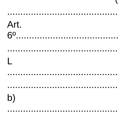
..........................................
Art.
6º
......................................
..........................................
L
..........................................
..........................................
b)
..........................................