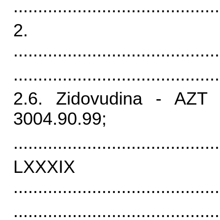
..........................................
2.
.
.........................................
..........................................
2.6. Zidovudina - AZT 
3004.90.99;
..........................................
LXX
..........................................
..........................................