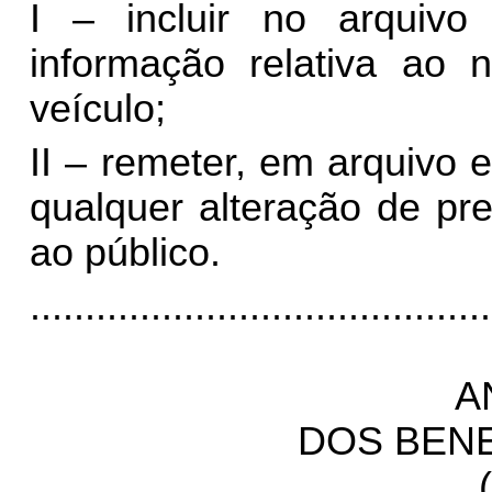
I – incluir no arquiv
informação relativa ao
veículo;
II – remeter, em arquivo e
qualquer alteração de pr
ao público.
..........................................
A
DOS BENE