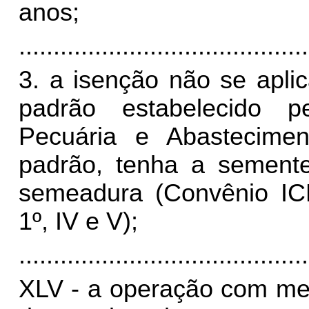
anos;
..........................................
3. a isenção não se apli
padrão estabelecido pe
Pecuária e Abastecime
padrão, tenha a semente
semeadura (Convênio ICM
1º, IV e V);
..........................................
XLV - a operação com me