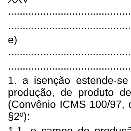
..........................................
..........................................
e)
..........................................
..........................................
1. a isenção estende-se
produção, de produto d
(Convênio ICMS 100/97, cláu
§2º):
1.1. o campo de produção