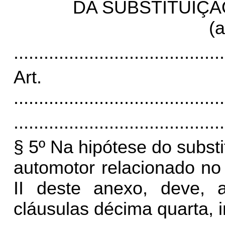
DA SUBSTITUIÇÃ
(a
..........................................
Art
..........................................
..........................................
§ 5º Na hipótese do substi
automotor relacionado no
II deste anexo, deve, 
cláusulas décima quarta, i