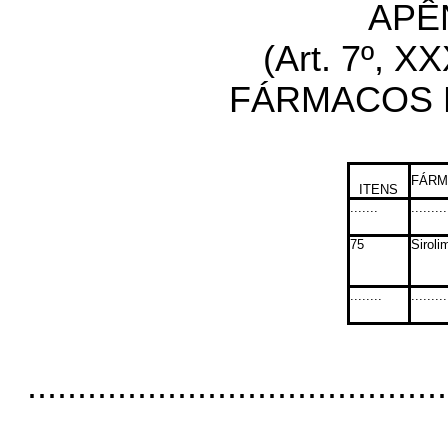
APÊ
(Art. 7º, X
FÁRMACOS 
FÁRM
ITENS
.......
.........
75
Siroli
........
.........
..........................................