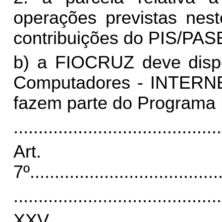
operações previstas nest
contribuições do PIS/PA
b) a FIOCRUZ deve dispo
Computadores - INTERNET
fazem parte do Programa 
..........................................
Art.
7º
......................................
..........................................
XX