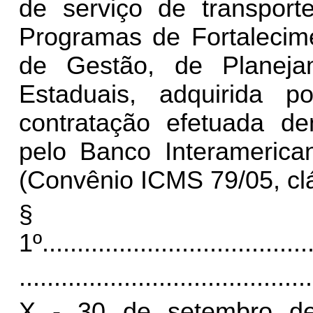
de serviço de transporte
Programas de Fortalecim
de Gestão, de Planeja
Estaduais, adquirida p
contratação efetuada de
pelo Banco Interamerica
(Convênio ICMS 79/05, clá
§
1º
......................................
..........................................
X - 30 de setembro de