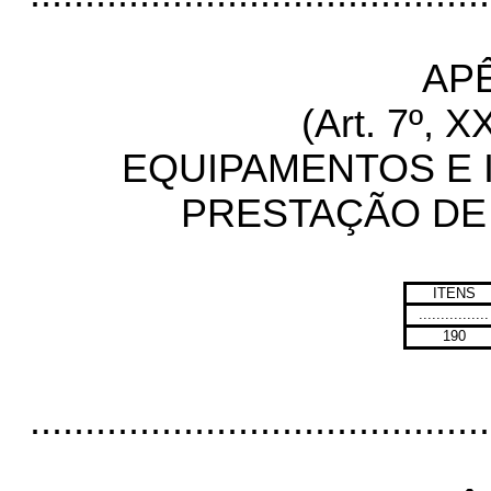
APÊ
(Art. 7º, X
EQUIPAMENTOS E 
PRESTAÇÃO DE
ITENS
................
190
..........................................