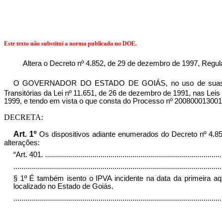
Este texto não substitui a norma publicada no DOE.
Altera o Decreto nº 4.852, de 29 de dezembro de 1997, Regul
O GOVERNADOR DO ESTADO DE GOIÁS, no uso de suas atribui
Transitórias da Lei nº 11.651, de 26 de dezembro de 1991, nas Leis
1999, e tendo em vista o que consta do Processo nº 20080001300
DECRETA:
Art. 1º
Os dispositivos adiante enumerados do Decreto nº 4.8
alterações:
“Art. 401.
.........................................................................................
.........................................................................................................
§ 1º É também isento o IPVA incidente na data da primeira aqu
localizado no Estado de Goiás.
........................................................................................................