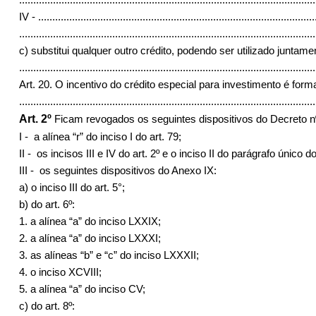
IV -
..................................................................................................
.........................................................................................................
c) substitui qualquer outro crédito, podendo ser utilizado juntam
........................................................................................................
Art. 20. O incentivo do crédito especial para investimento é fo
........................................................................................................
Art. 2º
Ficam revogados os seguintes dispositivos do Decreto n
I -
a alínea “r” do inciso I do art. 79;
II -
os incisos III e IV do art. 2º e o inciso II do parágrafo único d
III -
os seguintes dispositivos do Anexo IX:
a) o inciso III do art. 5°;
b) do art. 6º:
1. a alínea “a” do inciso LXXIX;
2. a alínea “a” do inciso LXXXI;
3. as alíneas “b” e “c” do inciso LXXXII;
4. o inciso XCVIII;
5. a alínea “a” do inciso CV;
c) do art. 8º: