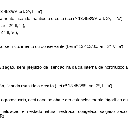
3/99, art. 2º, II, 'n');
o, ficando mantido o crédito (Lei nº 13.453/99, art. 2º, II, 'q');
 2º, II, 'r');
2º, II,
's');
 sem cozimento ou conservante (Lei nº 13.453/99, art. 2º, V, 'a');
lização, sem prejuízo da isenção na saída interna de hortifrutícola
icando mantido o crédito (Lei nº 13.453/99, art. 2º, II, 'u');
or agropecuário, destinada ao abate em estabelecimento frigorífico ou
ialização, em estado natural, resfriado, congelado, salgado, seco,
NR)