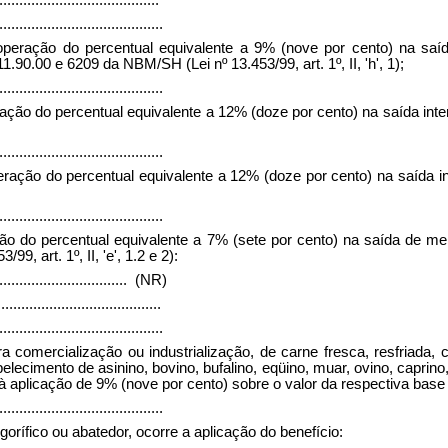
.........................................
operação do percentual equivalente a 9% (nove por cento) na saíd
.90.00 e 6209 da NBM/SH (Lei nº 13.453/99, art. 1º, II, 'h', 1);
.........................................
ção do percentual equivalente a 12% (doze por cento) na saída interna d
.........................................
peração do percentual equivalente a 12% (doze por cento) na saída 
.........................................
ão do percentual equivalente a 7% (sete por cento) na saída de merc
9, art. 1º, II, 'e', 1.2 e 2):
.................................
(NR)
.........................................
.........................................
ara comercialização ou industrialização, de carne fresca, resfriad
belecimento de asinino, bovino, bufalino, eqüino, muar, ovino, capri
à aplicação de 9% (nove por cento) sobre o valor da respectiva base de 
.........................................
orífico ou abatedor, ocorre a aplicação do benefício: