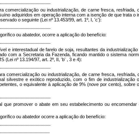
.........................................
para comercialização ou industrialização, de carne fresca, resfria
suíno adquiridos em operação interna com a isenção de que trata o i
bservado o seguinte (
Lei nº 13.453/99, art. 1º, I, 'c'):
.........................................
orífico ou abatedor, ocorre a aplicação do benefício:
.........................................
ível e interestadual de farelo de soja, resultantes da industrializa
mado com a Secretaria da Fazenda, ficando mantido o sistema norm
ei nº 13.194/97, art. 2º, II, 'b' , 3 e 4):
.........................................
para comercialização ou industrialização, de carne fresca, resfria
al silvestre e exótico reproduzido, com o fim de industrialização
tentes, o equivalente à aplicação de 9% (nove por cento), sobre o 
.........................................
imal que promover o abate em seu estabelecimento ou encomendar o
gorífico ou abatedor ocorre a aplicação do benefício:
.........................................
........................................
.........................................