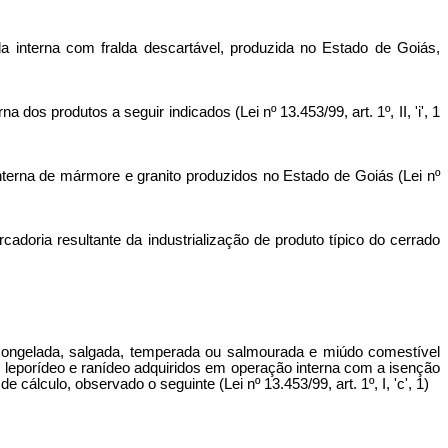
a interna com fralda descartável, produzida no Estado de Goiás,
os produtos a seguir indicados (Lei nº 13.453/99, art. 1º, II, 'i', 1
interna de mármore e granito produzidos no Estado de Goiás (Lei nº
adoria resultante da industrialização de produto típico do cerrado
a, congelada, salgada, temperada ou salmourada e miúdo comestível
no, leporídeo e ranídeo adquiridos em operação interna com a isenção
cálculo, observado o seguinte (Lei nº 13.453/99, art. 1º, I, 'c', 1)