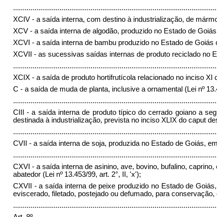
.........................................................................................................
XCIV - a saída interna, com destino à industrialização, de mármore
XCV - a saída interna de algodão, produzido no Estado de Goiás, 
XCVI - a saída interna de bambu produzido no Estado de Goiás com d
XCVII - as sucessivas saídas internas de produto reciclado no Est
.........................................................................................................
XCIX - a saída de produto hortifrutícola relacionado no inciso X
C - a saída de muda de planta, inclusive a ornamental (Lei nº 13.453
.........................................................................................................
CIII - a saída interna de produto típico do cerrado goiano a se
destinada à industrialização, prevista no inciso XLIX do caput deste 
.........................................................................................................
CVII - a saída interna de soja, produzida no Estado de Goiás, em r
.........................................................................................................
CXVI - a saída interna de asinino, ave, bovino, bufalino, caprino
abatedor (Lei nº 13.453/99, art. 2°, II, 'x');
CXVII - a saída interna de peixe produzido no Estado de Goiás, 
eviscerado, filetado, postejado ou defumado, para conservação, de
.........................................................................................................
Art. 8º
...............................................................................................