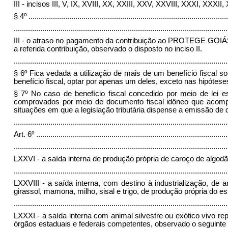
III - incisos III, V, IX, XVIII, XX, XXIII, XXV, XXVIII, XXXI, XXXI
§ 4º
..................................................................................................
.........................................................................................................
III - o atraso no pagamento da contribuição ao PROTEGE GOIÁS imp
a referida contribuição, observado o disposto no inciso II.
.........................................................................................................
§ 6º Fica vedada a utilização de mais de um benefício fiscal
benefício fiscal, optar por apenas um deles, exceto nas hipótese
§ 7º No caso de benefício fiscal concedido por meio de lei 
comprovados por meio de documento fiscal idôneo que acompan
situações em que a legislação tributária dispense a emissão de 
.........................................................................................................
Art. 6º
..............................................................................................
.........................................................................................................
LXXVI - a saída interna de produção própria de caroço de algodão c
.........................................................................................................
LXXVIII - a saída interna, com destino à industrialização, d
girassol, mamona, milho, sisal e trigo, de produção própria do estab
.........................................................................................................
LXXXI - a saída interna com animal silvestre ou exótico vivo r
órgãos estaduais e federais competentes, observado o seguinte (Lei 