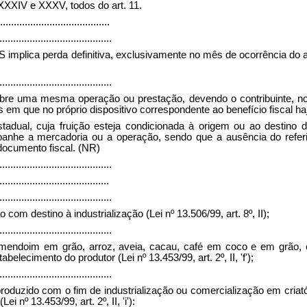
I, XXXIV e XXXV, todos do art. 11.
........................................
.........................................
lica perda definitiva, exclusivamente no mês de ocorrência do atraso
.........................................
 sobre uma mesma operação ou prestação, devendo o contribuinte, 
s em que no próprio dispositivo correspondente ao benefício fiscal ha
estadual, cuja fruição esteja condicionada à origem ou ao destin
he a mercadoria ou a operação, sendo que a ausência do referido
documento fiscal. (NR)
.........................................
........................................
.........................................
om destino à industrialização (Lei nº 13.506/99, art. 8º, II);
.........................................
e amendoim em grão, arroz, aveia, cacau, café em coco e em grão,
elecimento do produtor (Lei nº 13.453/99, art. 2º, II, 'f');
.........................................
eproduzido com o fim de industrialização ou comercialização em cria
nº 13.453/99, art. 2º, II, 'i'):