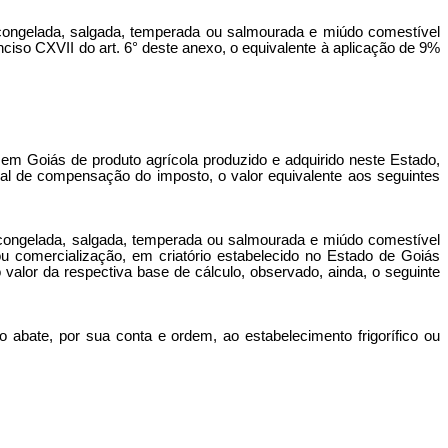
da, congelada, salgada, temperada ou salmourada e miúdo comestível
nciso CXVII do art. 6° deste anexo, o equivalente à aplicação de 9%
ção em Goiás de produto agrícola produzido e adquirido neste Estado,
al de compensação do imposto, o valor equivalente aos seguintes
da, congelada, salgada, temperada ou salmourada e miúdo comestível
 ou comercialização, em criatório estabelecido no Estado de Goiás
valor da respectiva base de cálculo, observado, ainda, o seguinte
 abate, por sua conta e ordem, ao estabelecimento frigorífico ou