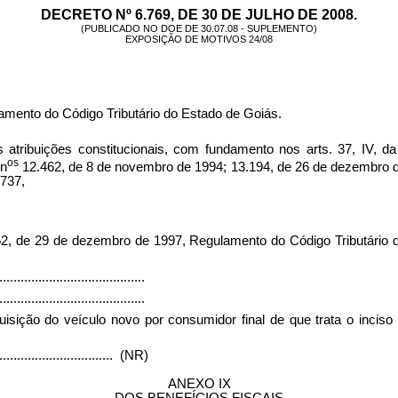
DECRETO Nº 6.769, DE 30 DE JULHO DE 2008.
(PUBLICADO NO DOE DE 30.07.08 - SUPLEMENTO)
EXPOSIÇÃO DE MOTIVOS 24/08
amento do Código Tributário do Estado de Goiás.
ções constitucionais, com fundamento nos arts. 37, IV, da Co
os
 n
12.462, de 8 de novembro de 1994; 13.194, de 26 de dezembro de 
1737,
52, de 29 de dezembro de 1997, Regulamento do Código Tributário
.........................................
.........................................
isição do veículo novo por consumidor final de que trata o inciso
.................................
(NR)
ANEXO IX
DOS BENEFÍCIOS FISCAIS