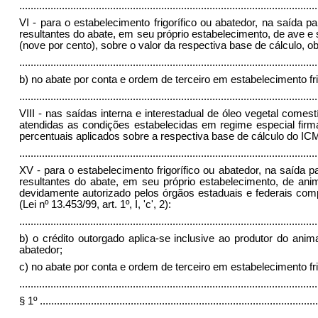
.........................................................................................................
VI - para o estabelecimento frigorífico ou abatedor, na saída 
resultantes do abate, em seu próprio estabelecimento, de ave e 
(nove por cento), sobre o valor da respectiva base de cálculo, o
.........................................................................................................
b) no abate por conta e ordem de terceiro em estabelecimento frig
.........................................................................................................
VIII - nas saídas interna e interestadual de óleo vegetal comest
atendidas as condições estabelecidas em regime especial fir
percentuais aplicados sobre a respectiva base de cálculo do ICMS (L
.........................................................................................................
XV - para o estabelecimento frigorífico ou abatedor, na saída 
resultantes do abate, em seu próprio estabelecimento, de anim
devidamente autorizado pelos órgãos estaduais e federais compe
(
Lei nº 13.453/99, art. 1º, I, 'c', 2):
.........................................................................................................
b) o crédito outorgado aplica-se inclusive ao produtor do an
abatedor;
c) no abate por conta e ordem de terceiro em estabelecimento fri
.........................................................................................................
§ 1º
..................................................................................................
.........................................................................................................