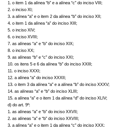
1. o item 1 da alínea “b” e a alínea “c” do inciso VIII;
2. o inciso XI;
3. a alínea “a” e o item 2 da alínea “b” do inciso XII;
4. o item 1 da alínea “a” do inciso XIII;
5. o inciso XIV;
6. o inciso XVIII;
7. as alíneas “a” e “b” do inciso XIX;
8. o inciso XX;
9. as alíneas “b” e “c” do inciso XXI;
10. os itens 5 e 6 da alínea “b” do inciso XXIII;
11. o inciso XXXI;
12. a alínea “a” do inciso XXXII;
13. o item 3 da alínea “a” e a alínea “b” do inciso XXXV;
14. as alíneas “a” e “b” do inciso XLIII;
15. a alínea “a” e o item 1 da alínea “d” do inciso XLIV;
d) do art. 9º:
1. as alíneas “a” e “b” do inciso XXVII;
2. as alíneas “a” e “b” do inciso XXVIII;
3. a alínea “a” e o item 1 da alínea “c” do inciso XXX;