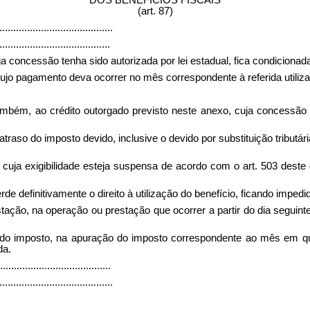
(art. 87)
.........................................
........................................
uja concessão tenha sido autorizada por lei estadual, fica condicionad
 cujo pagamento deva ocorrer no mês correspondente à referida utiliz
e, também, ao crédito outorgado previsto neste anexo, cuja conces
atraso do imposto devido, inclusive o devido por substituição tributár
va, cuja exigibilidade esteja suspensa de acordo com o art. 503 deste 
rde definitivamente o direito à utilização do benefício, ficando impedido
estação, na operação ou prestação que ocorrer a partir do dia seguinte
or do imposto, na apuração do imposto correspondente ao mês em que
da.
........................................
.........................................