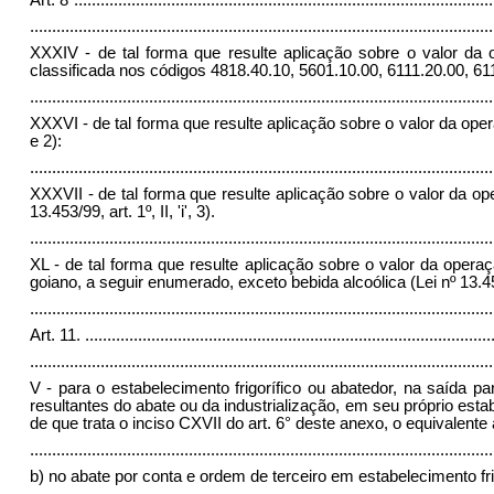
.........................................................................................................
XXXIV - de tal forma que resulte aplicação sobre o valor da 
classificada nos códigos 4818.40.10, 5601.10.00, 6111.20.00, 6111
.........................................................................................................
XXXVI - de tal forma que resulte aplicação sobre o valor da opera
e 2):
.........................................................................................................
XXXVII - de tal forma que resulte aplicação sobre o valor da o
13.453/99, art. 1º, II, 'i', 3).
.........................................................................................................
XL - de tal forma que resulte aplicação sobre o valor da operaç
goiano, a seguir enumerado, exceto bebida alcoólica (Lei nº 13.453/9
........................................................................................................
Art. 11.
............................................................................................
.........................................................................................................
V - para o estabelecimento frigorífico ou abatedor, na saída p
resultantes do abate ou da industrialização, em seu próprio esta
de que trata o inciso CXVII do art. 6° deste anexo, o equivalente 
.........................................................................................................
b) no abate por conta e ordem de terceiro em estabelecimento frig