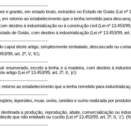
.........................................
 e granito, em estado bruto, extraídos no Estado de Goiás (Lei nº 13.45
em retorno ao estabelecimento que o tenha remetido para descaroçament
estino à industrialização ou à construção civil (Lei nº 13.453/99, art.
ado de Goiás, com destino à industrialização (Lei nº 13.453/99, art. 
.........................................
I do caput deste artigo, simplesmente embalado, descascado ou cortado
/99, art. 2º, V, 'b');
.........................................
guir enumerado, exceto a lenha e a madeira, com destino à industria
artigo (Lei nº 13.453/99, art. 2º, II, 'p'):
.........................................
etorno ao estabelecimento que a tenha remetido para industrialização, f
.........................................
, eqüino, leporídeo, muar, ovino, ranídeo e suíno realizada por produt
destinada a produção, reprodução, abate, comercialização ou industr
sde que não enlatado ou cozido (Lei nº 13.453/99, art. 2º, II, 'z'). (
.........................................
........................................