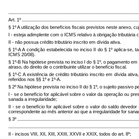
.........................................................................................................
Art. 1º
..............................................................................................
§ 1º A utilização dos benefícios fiscais previstos neste anexo, c
I - esteja adimplente com o ICMS relativo à obrigação tributária
II - não possua crédito tributário inscrito em dívida ativa.
§ 1º-A A condição estabelecida no inciso II do § 1º aplica-s
ICMS 20/08).
§ 1º-B Na hipótese prevista no inciso I do § 1º, o pagamento em 
atraso, do direito de o contribuinte utilizar o benefício fiscal.
§ 1º-C A existência de crédito tributário inscrito em dívida ati
referidos nos §§ 1º e 1º-A.
§ 2º Na hipótese prevista no inciso II do § 1º, o sujeito passivo pe
I - se o benefício for aplicável sobre o valor da operação ou pr
sanada a irregularidade;
II - se o benefício for aplicável sobre o valor do saldo deved
correspondente ao mês anterior ao que a irregularidade for sana
§ 3º
..................................................................................................
.........................................................................................................
II - incisos VIII, XII, XIII, XXIII, XXVII e XXIX, todos do art. 8º;