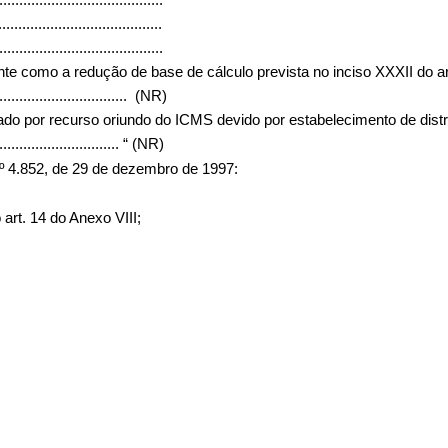
.........................................
.........................................
ente como a redução de base de cálculo prevista no inciso XXXII do art
.................................
(NR)
rmado por recurso oriundo do ICMS devido por estabelecimento de dist
...............................
“ (NR)
º 4.852, de 29 de dezembro de 1997:
o art. 14 do Anexo VIII;