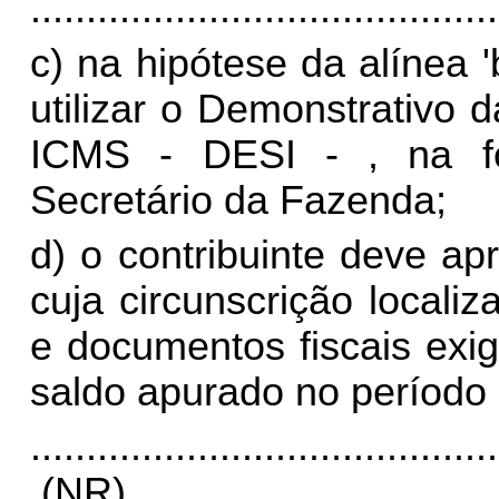
..........................................
c) na hipótese da alínea '
utilizar o Demonstrativo 
ICMS - DESI
- ,
na fo
Secretário da Fazenda;
d) o contribuinte deve a
cuja circunscrição localiz
e documentos fiscais exi
saldo apurado no período 
..........................................
(NR)