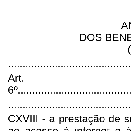
A
DOS BENE
..........................................
Art.
6º
......................................
..........................................
CXVIII - a prestação de 
ao acesso à internet e 