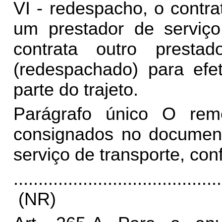
VI -
redespacho
, o contr
um prestador de serviço
contrata outro presta
(redespachado) para efe
parte do trajeto.
Parágrafo único O reme
consignados no documento
serviço de transporte, con
..........................................
(NR)