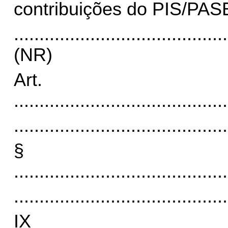
contribuições do PIS/PA
..........................................
(NR)
A
..........................................
..........................................
§
..........................................
..........................................
I