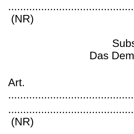
..........................................
(NR)
Subs
Das Dema
Art
..........................................
..........................................
(NR)