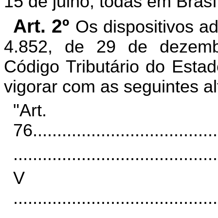
15 de julho, todas em Brasí
Art. 2º
Os dispositivos a
4.852, de 29 de dezem
Código Tributário do Esta
vigorar com as seguintes al
"Art.
76
......................................
..........................................
V
..........................................