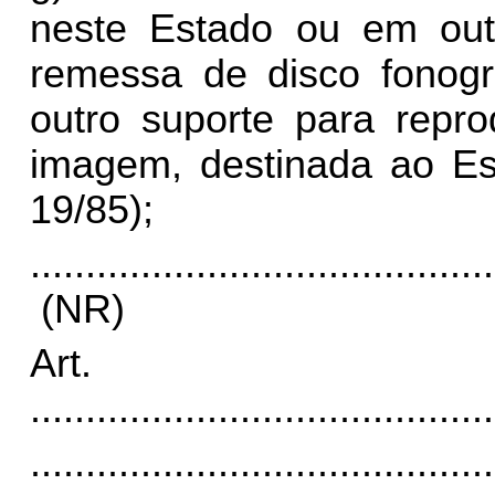
neste Estado ou em ou
remessa de disco fonográ
outro suporte para rep
imagem, destinada ao Es
19/85);
..........................................
(NR)
Art.
..........................................
..........................................