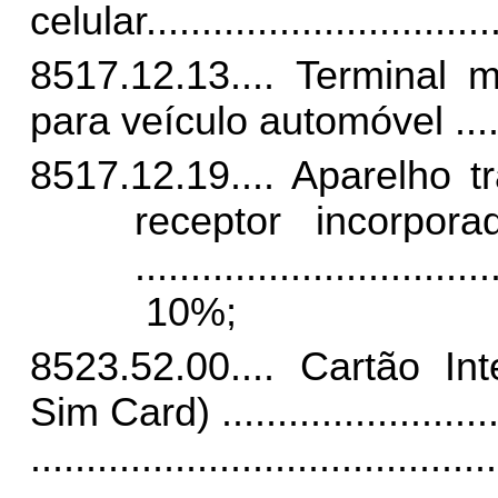
celular
...............................
8517.12.13.... Terminal m
para veículo automóvel
...
8517.12.19.... Aparelho 
receptor incorpora
................................
10%;
8523.52.00.... Cartão In
Sim Card)
........................
..........................................