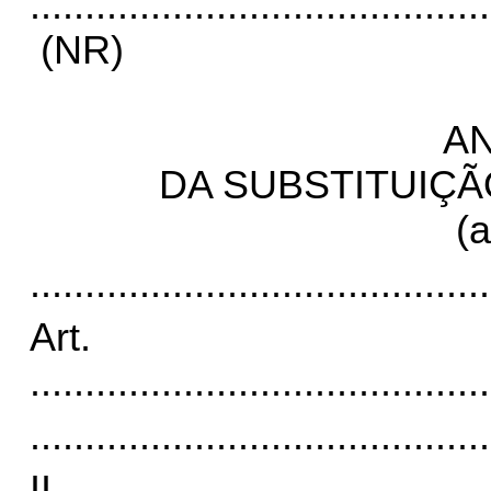
..........................................
(NR)
AN
DA SUBSTITUIÇÃ
(
a
..........................................
Art
..........................................
..........................................
I