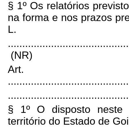
§ 1º Os relatórios previs
na forma e nos prazos
pr
L.
..........................................
(NR)
Art
..........................................
..........................................
§ 1º O disposto neste a
território do Estado de Goi