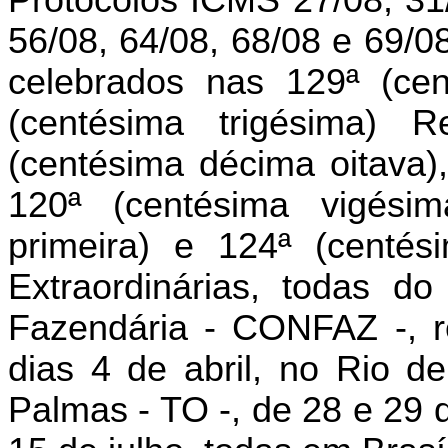
Protocolos ICMS 27/08, 31/
56/08, 64/08, 68/08 e 69/0
celebrados nas 129ª (ce
(centésima trigésima) R
(centésima décima oitava)
120ª (centésima vigésim
primeira) e 124ª (centés
Extraordinárias, todas do
Fazendária - CONFAZ -, re
dias 4 de abril, no Rio de
Palmas - TO -, de 28 e 29 d