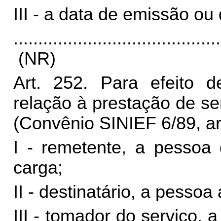
III - a data de emissão ou
..........................................
(NR)
Art. 252. Para efeito d
relação à prestação de se
(Convênio SINIEF 6/89, art
I -
remetente
, a pessoa 
carga;
II -
destinatário
, a pessoa 
III - tomador do serviço,