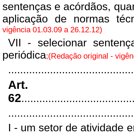
sentenças e acórdãos, quan
aplicação de normas técn
vigência 01.03.09 a 26.12.12)
VII - selecionar senten
periódica
;(Redação original - vigên
..........................................
Art.
62
.....................................
..........................................
I - um setor de atividade 