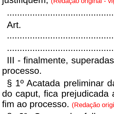
justifiquem;
(Redação original - v
..........................................
Art
..........................................
..........................................
III - finalmente, superada
processo.
§ 1º Acatada preliminar d
do caput, fica prejudicada
fim ao processo.
(Redação origi