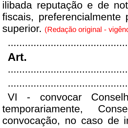
ilibada reputação e de not
fiscais, preferencialmente
superior.
(Redação original - vigên
..........................................
Art
..........................................
..........................................
VI - convocar Conselhe
temporariamente, Cons
convocação, no caso de i