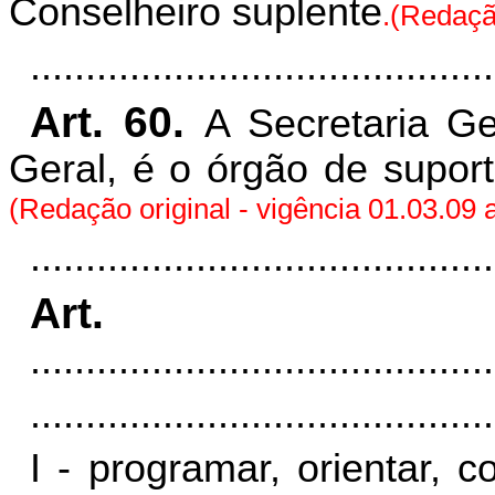
Conselheiro suplente
.(Redação
..........................................
Art. 60.
A Secretaria Ge
Geral, é o órgão de suport
(Redação original - vigência 01.03.09 
..........................................
Art
..........................................
..........................................
I - programar, orientar, 