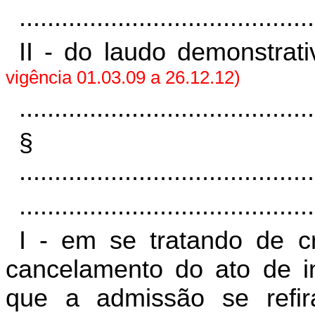
..........................................
II - do laudo demonstrat
vigência 01.03.09 a 26.12.12)
..........................................
§
..........................................
..........................................
I - em se tratando de cr
cancelamento do ato de in
que a admissão se refir