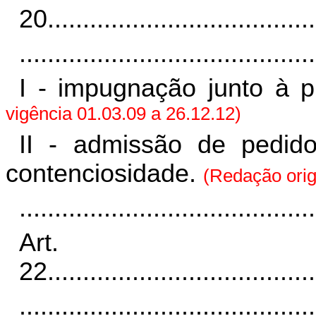
20
......................................
..........................................
I - impugnação junto à p
vigência 01.03.09 a 26.12.12)
II - admissão de pedid
contenciosidade.
(Redação origi
..........................................
Art.
22
......................................
..........................................