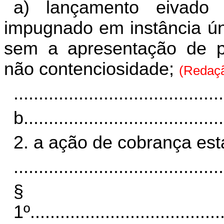
a) lançamento eivado 
impugnado em instância ún
sem a apresentação de p
não contenciosidade;
(Redaçã
..........................................
b
........................................
2. a ação de cobrança está
..........................................
§
1º
......................................