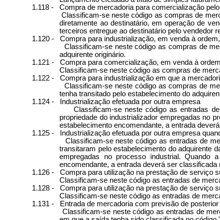
1.118 -
Compra de mercadoria para comercialização pelo a
Classificam-se neste código as compras de merca
diretamente ao destinatário, em operação de vend
terceiros entregue ao destinatário pelo vendedor
1.120 -
Compra para industrialização, em venda à ordem,
Classificam-se neste código as compras de mer
adquirente originário.
1.121 -
Compra para comercialização, em venda à ordem,
Classificam-se neste código as compras de merca
1.122 -
Compra para industrialização em que a mercadoria 
Classificam-se neste código as compras de merc
tenha transitado pelo estabelecimento do adquiren
1.124 -
Industrialização efetuada por outra empresa
Classificam-se neste código as entradas de
propriedade do industrializador empregadas no pr
estabelecimento encomendante, a entrada deverá s
1.125 -
Industrialização efetuada por outra empresa quand
Classificam-se neste código as entradas de mer
transitaram pelo estabelecimento do adquirente 
empregadas no processo industrial. Quando a 
encomendante, a entrada deverá ser classificada 
1.126 -
Compra para utilização na prestação de serviço s
Classificam-se neste código as entradas de merca
1.128 -
Compra para utilização na prestação de serviço 
Classificam-se neste código as entradas de merca
1.131 -
Entrada de mercadoria com previsão de posterior 
Classificam-se neste código as entradas de mer
em que a saída tenha sido classificada no código