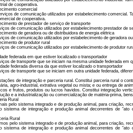
rial de cooperativa.
ecimento comercial
erviços de comunicação utilizados por estabelecimento comercial. 
mercial de cooperativa.
cimento de prestador de serviço de transporte
viços de comunicação utilizados por estabelecimento prestador de se
imento de geradora ou de distribuidora de energia elétrica
iços de comunicação utilizados por estabelecimento de geradora ou de
cimento de produtor rural
iços de comunicação utilizados por estabelecimento de produtor rura
idade federada em que estiver localizado o transportador
viços de transporte que se iniciam na mesma unidade federada em que
idade federada diversa da que estiver localizado o transportador
ços de transporte que se iniciam em outra unidade federada, diferent
tações de integração e parceria rural. Constitui parceria rural o c
uária, agro-industrial, extrativa vegetal ou mista; e ou entrega de a
cos e frutos, produtos ou lucros havidos. Constitui integração verti
rodução e a industrialização ou comercialização de matéria-prima, ben
eria Rural
mais pelo sistema integrado e de produção animal, para criação, r
o sistema de integração e produção animal decorrentes de "ato co
eria Rural
umos pelo sistema integrado e de produção animal, para criação, r
o sistema de integração e produção animal decorrentes de "ato co