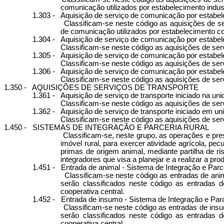
comunicação utilizados por estabelecimento indust
1.303 -
Aquisição de serviço de comunicação por estabel
Classificam-se neste código as aquisições de s
de comunicação utilizados por estabelecimento co
1.304 -
Aquisição de serviço de comunicação por estabele
Classificam-se neste código as aquisições de ser
1.305 -
Aquisição de serviço de comunicação por estabelec
Classificam-se neste código as aquisições de serv
1.306 -
Aquisição de serviço de comunicação por estabele
Classificam-se neste código as aquisições de serv
1.350 -
AQUISIÇÕES DE SERVIÇOS DE TRANSPORTE
1.361 -
Aquisição de serviço de transporte iniciado na un
Classificam-se neste código as aquisições de ser
1.362 -
Aquisição de serviço de transporte iniciado em un
Classificam-se neste código as aquisições de servi
1.450 -
SISTEMAS DE INTEGRAÇÃO E PARCERIA RURAL
Classificam-se, neste grupo, as operações e pres
imóvel rural, para exercer atividade agrícola, pec
primas de origem animal, mediante partilha de ris
integradores que visa a planejar e a realizar a p
1.451 -
Entrada de animal - Sistema de Integração e Parc
Classificam-se neste código as entradas de ani
serão classificados neste código as entradas d
cooperativa central.
1.452 -
Entrada de insumo - Sistema de Integração e Parc
Classificam-se neste código as entradas de ins
serão classificados neste código as entradas d
cooperativa central.