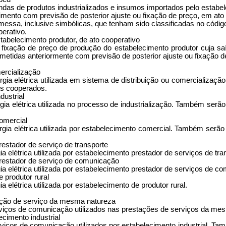
das de produtos industrializados e insumos importados pelo estabe
ento com previsão de posterior ajuste ou fixação de preço, em ato
messa, inclusive simbólicas, que tenham sido classificadas no cód
perativo.
abelecimento produtor, de ato cooperativo
fixação de preço de produção do estabelecimento produtor cuja saí
metidas anteriormente com previsão de posterior ajuste ou fixação d
mercialização
gia elétrica utilizada em sistema de distribuição ou comercializaç
eus cooperados.
dustrial
a elétrica utilizada no processo de industrialização. Também serão 
omercial
ia elétrica utilizada por estabelecimento comercial. Também serão c
restador de serviço de transporte
 elétrica utilizada por estabelecimento prestador de serviços de tra
prestador de serviço de comunicação
a elétrica utilizada por estabelecimento prestador de serviços de c
 produtor rural
elétrica utilizada por estabelecimento de produtor rural.
ução de serviço da mesma natureza
rviços de comunicação utilizados nas prestações de serviços da me
cimento industrial
viços de comunicação utilizados por estabelecimento industrial. Ta