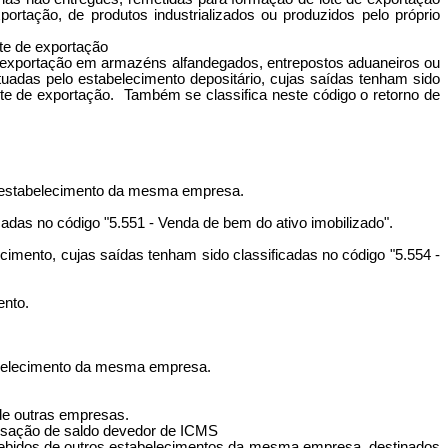
rtação, de produtos industrializados ou produzidos pelo próprio
ote de exportação
e exportação em armazéns alfandegados, entrepostos aduaneiros ou
tuadas pelo estabelecimento depositário, cujas saídas tenham sido
ote de exportação. Também se classifica neste código o retorno de
ro estabelecimento da mesma empresa.
adas no código "5.551 - Venda de bem do ativo imobilizado".
ecimento, cujas saídas tenham sido classificadas no código "5.554 -
ento.
tabelecimento da mesma empresa.
 de outras empresas.
nsação de saldo devedor de ICMS
ecebidos de outros estabelecimentos da mesma empresa, destinados