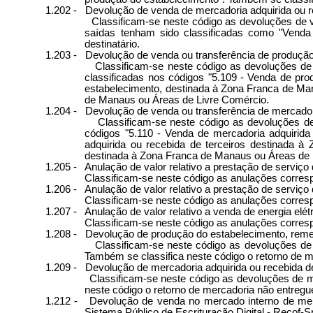
1.202 -
Devolução de venda de mercadoria adquirida ou r
Classificam-se neste código as devoluções de v
saídas tenham sido classificadas como "Venda 
destinatário.
1.203 -
Devolução de venda ou transferência de produçã
Classificam-se neste código as devoluções de 
classificadas nos códigos "5.109 - Venda de pr
estabelecimento, destinada à Zona Franca de Man
de Manaus ou Áreas de Livre Comércio.
1.204 -
Devolução de venda ou transferência de mercador
Classificam-se neste código as devoluções de
códigos "5.110 - Venda de mercadoria adquirida
adquirida ou recebida de terceiros destinada 
destinada à Zona Franca de Manaus ou Áreas de 
1.205 -
Anulação de valor relativo a prestação de serviç
Classificam-se neste código as anulações corres
1.206 -
Anulação de valor relativo a prestação de serviço 
Classificam-se neste código as anulações corresp
1.207 -
Anulação de valor relativo a venda de energia elét
Classificam-se neste código as anulações corresp
1.208 -
Devolução de produção do estabelecimento, remet
Classificam-se neste código as devoluções de 
Também se classifica neste código o retorno de m
1.209 -
Devolução de mercadoria adquirida ou recebida de
Classificam-se neste código as devoluções de m
neste código o retorno de mercadoria não entregue
1.212 -
Devolução de venda no mercado interno de merc
Sistema Público de Escrituração Digital - Recof-