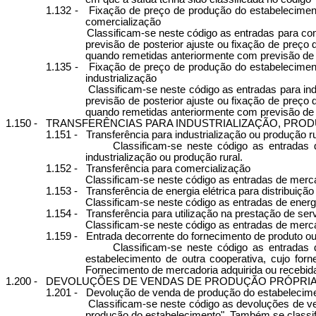
1.132 -
Fixação de preço de produção do estabelecimento
comercialização
Classificam-se neste código as entradas para co
previsão de posterior ajuste ou fixação de preço 
quando remetidas anteriormente com previsão de p
1.135 -
Fixação de preço de produção do estabelecimento
industrialização
Classificam-se neste código as entradas para in
previsão de posterior ajuste ou fixação de preço 
quando remetidas anteriormente com previsão de p
1.150 -
TRANSFERÊNCIAS PARA INDUSTRIALIZAÇÃO, PRO
1.151 -
Transferência para industrialização ou produção ru
Classificam-se neste código as entradas
industrialização ou produção rural.
1.152 -
Transferência para comercialização
Classificam-se neste código as entradas de merc
1.153 -
Transferência de energia elétrica para distribuição
Classificam-se neste código as entradas de energ
1.154 -
Transferência para utilização na prestação de ser
Classificam-se neste código as entradas de merc
1.159 -
Entrada decorrente do fornecimento de produto ou
Classificam-se neste código as entradas
estabelecimento de outra cooperativa, cujo for
Fornecimento de mercadoria adquirida ou recebida 
1.200 -
DEVOLUÇÕES DE VENDAS DE PRODUÇÃO PRÓPRIA,
1.201 -
Devolução de venda de produção do estabelecim
Classificam-se neste código as devoluções de ve
produção do estabelecimento". Também se classifi