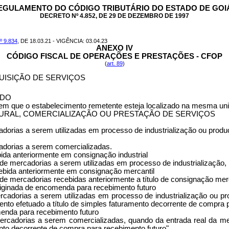
EGULAMENTO DO CÓDIGO TRIBUTÁRIO DO ESTADO DE GOI
DECRETO Nº 4.852, DE 29 DE DEZEMBRO DE 1997
 9.834
, DE 18.03.21 - VIGÊNCIA: 03.04.23
ANEXO IV
CÓDIGO FISCAL DE OPERAÇÕES E PRESTAÇÕES - CFOP
(
art. 89
)
UISIÇÃO DE SERVIÇOS
ADO
em que o estabelecimento remetente esteja localizado na mesma uni
URAL, COMERCIALIZAÇÃO OU PRESTAÇÃO DE SERVIÇOS
orias a serem utilizadas em processo de industrialização ou produç
adorias a serem comercializadas.
ida anteriormente em consignação industrial
e mercadorias a serem utilizadas em processo de industrialização, re
ebida anteriormente em consignação mercantil
de mercadorias recebidas anteriormente a título de consignação merc
riginada de encomenda para recebimento futuro
adorias a serem utilizadas em processo de industrialização ou pro
ento efetuado a título de simples faturamento decorrente de compra 
enda para recebimento futuro
cadorias a serem comercializadas, quando da entrada real da merca
nto decorrente de compra para recebimento futuro".