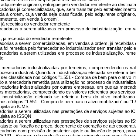
dquirente originário, entregue pelo vendedor remetente ao destinat
dorias já comercializadas, que, sem transitar pelo estabelecimento
a à ordem, cuja venda seja classificada, pelo adquirente originári
 remetente, em venda à ordem".
 já recebida do vendedor remetente
cadorias a serem utilizadas em processo de industrialização, em 
 já recebida do vendedor remetente
dorias a serem comercializadas, em vendas à ordem, já recebidas d
foi remetida pelo fornecedor ao industrializador sem transitar pelo 
adorias a serem utilizadas em processo de industrialização, remet
te.
 mercadorias industrializadas por terceiros, compreendendo os va
ocesso industrial. Quando a industrialização efetuada se referir a 
er classificada nos códigos "1.551 - Compra de bem para o ativo i
o a mercadoria remetida para utilização no processo de industrializ
cadorias industrializadas por outras empresas, em que as mercador
das mercadorias, compreendendo os valores referentes aos serviços 
industrialização efetuada se referir a bens do ativo imobiliz
nos códigos "1.551 - Compra de bem para o ativo imobilizado" ou "1
ujeita ao ICMS
dorias a serem utilizadas nas prestações de serviços sujeitas ao I
sujeita ao ISSQN
dorias a serem utilizadas nas prestações de serviços sujeitas ao I
ajuste ou fixação de preço, decorrente de operação de ato cooperati
cadorias com previsão de posterior ajuste ou fixação de preço, pro
 "5.131 - Remessa de produção do estabelecimento com previsão de p