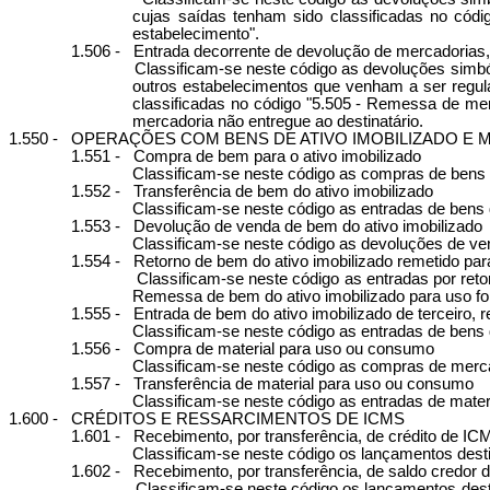
cujas saídas tenham sido classificadas no códi
estabelecimento".
1.506 -
Entrada decorrente de devolução de mercadorias, 
Classificam-se neste código as devoluções simbó
outros estabelecimentos que venham a ser regula
classificadas no código "5.505 - Remessa de mer
mercadoria não entregue ao destinatário.
1.550 -
OPERAÇÕES COM BENS DE ATIVO IMOBILIZADO E 
1.551 -
Compra de bem para o ativo imobilizado
Classificam-se neste código as compras de bens d
1.552 -
Transferência de bem do ativo imobilizado
Classificam-se neste código as entradas de bens
1.553 -
Devolução de venda de bem do ativo imobilizado
Classificam-se neste código as devoluções de vend
1.554 -
Retorno de bem do ativo imobilizado remetido par
Classificam-se neste código as entradas por reto
Remessa de bem do ativo imobilizado para uso fo
1.555 -
Entrada de bem do ativo imobilizado de terceiro,
Classificam-se neste código as entradas de bens d
1.556 -
Compra de material para uso ou consumo
Classificam-se neste código as compras de merc
1.557 -
Transferência de material para uso ou consumo
Classificam-se neste código as entradas de mate
1.600 -
CRÉDITOS E RESSARCIMENTOS DE ICMS
1.601 -
Recebimento, por transferência, de crédito de IC
Classificam-se neste código os lançamentos desti
1.602 -
Recebimento, por transferência, de saldo credo
Classificam-se neste código os lançamentos des