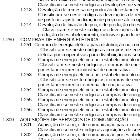
Classificam-se neste código as devoluções de ven
1.213 -
Devolução de remessa de produção do estabelecim
Classificam-se neste código as devoluções de re
de posterior ajuste ou fixação de preço de ato coo
1.214 -
Devolução de fixação de preço de produção do est
Classificam-se neste código as devoluções de 
produção do estabelecimento, inclusive quando re
1.250 -
COMPRAS DE ENERGIA ELÉTRICA
1.251 -Compra de energia elétrica para distribuição ou co
Classificam-se neste código as compras de ener
elétrica por cooperativas para distribuição aos s
1.252 -
Compra de energia elétrica por estabelecimento in
Classificam-se neste código as compras de energi
por estabelecimento industrial de cooperativa.
1.253 -
Compra de energia elétrica por estabelecimento c
Classificam-se neste código as compras de energ
por estabelecimento comercial de cooperativa.
1.254 -
Compra de energia elétrica por estabelecimento p
Classificam-se neste código as compras de energia
1.255 -
Compra de energia elétrica por estabelecimento 
Classificam-se neste código as compras de energi
1.256 -
Compra de energia elétrica por estabelecimento de
Classificam-se neste código as compras de energia 
1.300 -
AQUISIÇÕES DE SERVIÇOS DE COMUNICAÇÃO
1.301 -
Aquisição de serviço de comunicação para exec
Classificam-se neste código as aquisições de se
1.302 -
Aquisição de serviço de comunicação por estabele
Classificam-se neste código as aquisições de ser