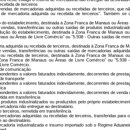
ecebida de terceiros
endas de mercadorias adquiridas ou recebidas de terceiros, que não
de mercadoria adquirida ou recebida de terceiros". Também se c
o do estabelecimento, destinada à Zona Franca de Manaus ou Áreas
vendas, transferências ou outras saídas de produtos industrializad
odução do estabelecimento, destinada à Zona Franca de Manaus ou 
aus ou Áreas de Livre Comércio" ou "5.938 - Outras saídas de merc
ia adquirida ou recebida de terceiros, destinada à Zona Franca de 
 vendas, transferências ou outras saídas de mercadorias adquirida
 ou recebida de terceiros, destinada à Zona Franca de Manaus ou
à Zona Franca de Manaus ou Áreas de Livre Comércio" ou "5.938 -
Livre Comércio.
o de comunicação
pondentes a valores faturados indevidamente, decorrentes de prest
de transporte
ondentes a valores faturados indevidamente, decorrentes de prestaç
rica
ondentes a valores faturados indevidamente, decorrentes de venda de
ida em transferência
produtos industrializados ou produzidos pelo próprio estabelecime
ercadoria não entregue ao destinatário.
 terceiros, remetida em transferência
ercadorias adquiridas ou recebidas de terceiros, transferidas par
 ao destinatário.
adoria industrializada e insumo importado sob o Regime Aduaneiro
Sped