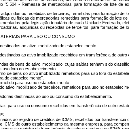
go "5.504 - Remessa de mercadorias para formação de lote de expo
adquiridas ou recebidas de terceiros, remetidas para formação de l
licas ou físicas de mercadorias remetidas para formação de lote d
mentados pela legislação tributária de cada Unidade Federada, efe
cadorias, adquiridas ou recebidas de terceiros, para formação de l
MATERIAIS PARA USO OU CONSUMO
estinados ao ativo imobilizado do estabelecimento.
 destinados ao ativo imobilizado recebidos em transferência de out
as de bens do ativo imobilizado, cujas saídas tenham sido classific
a uso fora do estabelecimento
rno de bens do ativo imobilizado remetidos para uso fora do estabel
ra do estabelecimento".
 remetido para uso no estabelecimento
o ativo imobilizado de terceiros, remetidos para uso no estabelecim
adorias destinadas ao uso ou consumo do estabelecimento.
riais para uso ou consumo recebidos em transferência de outro es
MS
nados ao registro de créditos de ICMS, recebidos por transferência
r de ICMS de outro estabelecimento da mesma empresa, para compe
tinados ao registro da transferência de saldos credores de ICMS r