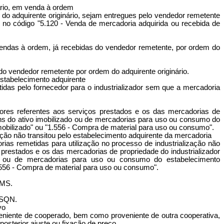
ário, em venda à ordem
 do adquirente originário, sejam entregues pelo vendedor remetente
o, no código "5.120 - Venda de mercadoria adquirida ou recebida de
vendas à ordem, já recebidas do vendedor remetente, por ordem do
o vendedor remetente por ordem do adquirente originário.
estabelecimento adquirente
idas pelo fornecedor para o industrializador sem que a mercadoria
lores referentes aos serviços prestados e os das mercadorias de
bens do ativo imobilizado ou de mercadorias para uso ou consumo do
mobilizado" ou "1.556 - Compra de material para uso ou consumo".
ação não transitou pelo estabelecimento adquirente da mercadoria
ias remetidas para utilização no processo de industrialização não
prestados e os das mercadorias de propriedade do industrializador
ado ou de mercadorias para uso ou consumo do estabelecimento
.556 - Compra de material para uso ou consumo".
CMS.
SSQN.
vo
veniente de cooperado, bem como proveniente de outra cooperativa,
osterior ajuste ou fixação de preço.