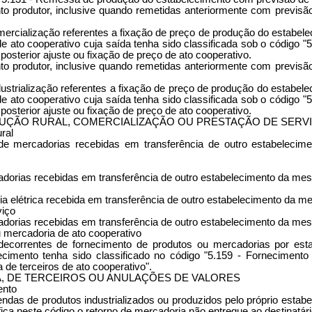
 produtor, inclusive quando remetidas anteriormente com previsão 
mercialização referentes a fixação de preço de produção do estabele
de ato cooperativo cuja saída tenha sido classificada sob o código 
osterior ajuste ou fixação de preço de ato cooperativo.
 produtor, inclusive quando remetidas anteriormente com previsão 
dustrialização referentes a fixação de preço de produção do estabel
de ato cooperativo cuja saída tenha sido classificada sob o código 
osterior ajuste ou fixação de preço de ato cooperativo.
DUÇÃO RURAL, COMERCIALIZAÇÃO OU PRESTAÇÃO DE SERV
ral
 de mercadorias recebidas em transferência de outro estabelec
adorias recebidas em transferência de outro estabelecimento da m
ia elétrica recebida em transferência de outro estabelecimento da m
viço
adorias recebidas em transferência de outro estabelecimento da me
 mercadoria de ato cooperativo
 decorrentes de fornecimento de produtos ou mercadorias por es
necimento tenha sido classificado no código "5.159 - Forneciment
de terceiros de ato cooperativo".
 DE TERCEIROS OU ANULAÇÕES DE VALORES
ento
ndas de produtos industrializados ou produzidos pelo próprio estab
ca neste código o retorno de mercadoria não entregue ao destinatári