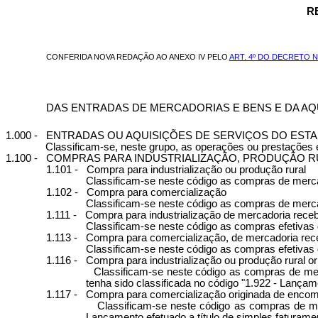
R
CONFERIDA NOVA REDAÇÃO AO ANEXO IV PELO
ART. 4º DO DECRETO Nº
DAS ENTRADAS DE MERCADORIAS E BENS E DA AQ
1.000
-
ENTRADAS OU AQUISIÇÕES DE SERVIÇOS DO EST
Classificam-se, neste grupo, as operações ou prestações 
1.100 -
COMPRAS PARA INDUSTRIALIZAÇÃO, PRODUÇÃO R
1.101 -
Compra para industrialização ou produção rural
Classificam-se neste código as compras de mercad
1.102 -
Compra para comercialização
Classificam-se neste código as compras de merc
1.111 -
Compra para industrialização de mercadoria receb
Classificam-se neste código as compras efetivas d
1.113 -
Compra para comercialização, de mercadoria rec
Classificam-se neste código as compras efetivas 
1.116 -
Compra para industrialização ou produção rural o
Classificam-se neste código as compras de merc
tenha sido classificada no código "1.922 - Lançam
1.117 -
Compra para comercialização originada de encom
Classificam-se neste código as compras de mer
Lançamento efetuado a título de simples faturame