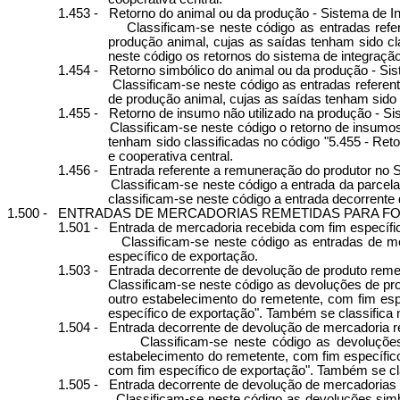
1.453 -
Retorno do animal ou da produção - Sistema de In
Classificam-se neste código as entradas ref
produção animal, cujas as saídas tenham sido cl
neste código os retornos do sistema de integração
1.454 -
Retorno simbólico do animal ou da produção - Sis
Classificam-se neste código as entradas referen
de produção animal, cujas as saídas tenham sido 
1.455 -
Retorno de insumo não utilizado na produção - Si
Classificam-se neste código o retorno de insumos
tenham sido classificadas no código "5.455 - Reto
e cooperativa central.
1.456 -
Entrada referente a remuneração do produtor no S
Classificam-se neste código a entrada da parcel
classificam-se neste código a entrada decorrente d
1.500 -
ENTRADAS DE MERCADORIAS REMETIDAS PARA FO
1.501 -
Entrada de mercadoria recebida com fim específi
Classificam-se neste código as entradas de 
específico de exportação.
1.503 -
Entrada decorrente de devolução de produto reme
Classificam-se neste código as devoluções de pro
outro estabelecimento do remetente, com fim esp
específico de exportação". Também se classifica n
1.504 -
Entrada decorrente de devolução de mercadoria re
Classificam-se neste código as devoluçõe
estabelecimento do remetente, com fim específico
com fim específico de exportação". Também se cla
1.505 -
Entrada decorrente de devolução de mercadorias r
Classificam-se neste código as devoluções sim