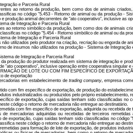
tegração e Parceria Rural
erentes ao retorno da produção, bem como dos de animais criados,
assificas no código "5.453 - Retorno de animal ou da produção - Si
 e produção animal decorrentes de "ato cooperativo", inclusive as op
tema de Integração e Parceria Rural
tes ao retorno simbólico da produção, bem como dos de animais cria
classificas no código "5.454 - Retorno simbólico de animal ou da pr
stema de Integração e Parceria Rural
 não utilizados pelo produtor na criação, recriação ou engorda de a
rno de insumos não utilizados na produção - Sistema de Integração e
istema de Integração e Parceria Rural
a da produção do produtor realizada em sistema de integração e pro
e "ato cooperativo", inclusive operação entre cooperativa singular e 
RMAÇÃO DE LOTE OU COM FIM ESPECÍFICO DE EXPORTAÇ
co de exportação
mercadorias em estabelecimento de
trading company
, empresa comer
tido com fim específico de exportação, de produção do estabelecim
dutos industrializados ou produzidos pelo próprio estabelecimento, 
ecífico de exportação, cujas saídas tenham sido classificadas no
este código o retorno de mercadoria não entregue ao destinatário.
metida com fim específico de exportação, adquirida ou recebida de t
s de mercadorias adquiridas ou recebidas de terceiros remetidas
 de exportação, cujas saídas tenham sido classificadas no código "
ssifica neste código o retorno de mercadoria não entregue ao destin
emetidas para formação de lote de exportação, de produtos industri
bólicas ou físicas de mercadorias, bem como o retorno de mercador