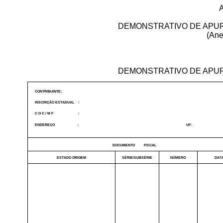
DEMONSTRATIVO DE APURA
(Anex
DEMONSTRATIVO DE APURA
CONTRIBUINTE:
INSCRIÇÃO ESTADUAL
:
C G C / M F
:
ENDEREÇO
:
UF:
DOCUMENTO
FISCAL
ESTADO ORIGEM
SÉRIE/SUBSÉRIE
NÚMERO
DAT