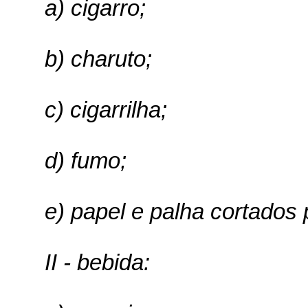
a) cigarro;
b) charuto;
c) cigarrilha;
d) fumo;
e) papel e palha cortados 
II - bebida: