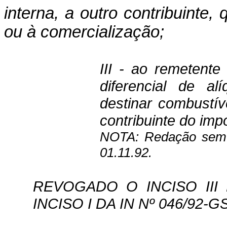
in­terna, a outro contribuinte,
ou à comercialização;
III - ao remetente
dife­rencial de al
destinar combustíve
contribuinte do impo
NOTA: Redação sem v
01.11.92.
REVOGADO O INCISO III 
INCISO I DA IN Nº 046/92-GS