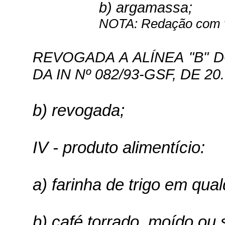
b) argamassa;
NOTA: Redação com vi
REVOGADA A ALÍNEA "B" DO
DA IN Nº 082/93-GSF, DE 20.
b) revogada;
IV - produto alimentício:
a) farinha de trigo em qu
b) café torrado, moído ou 