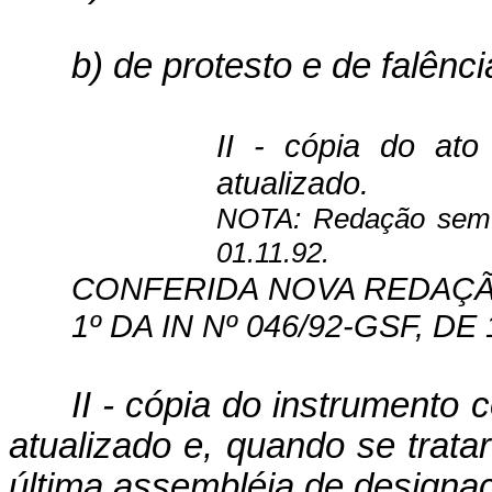
b) de protesto e de falênci
II - cópia do ato
atualizado.
NOTA: Redação sem v
01.11.92.
CONFERIDA NOVA REDAÇÃO 
1º DA IN Nº 046/92-GSF, DE 
II - cópia do instrumento
atua­lizado e, quando se trata
última assem­bléia de designaçã