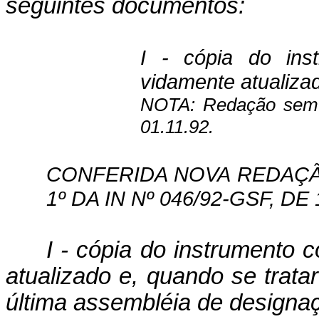
seguintes documentos:
I - cópia do ins
vidamente atualiza
NOTA: Redação sem v
01.11.92.
CONFERIDA NOVA REDAÇÃO 
1º DA IN Nº 046/92-GSF, DE 
I - cópia do instrumento 
atuali­zado e, quando se trata
última assem­bléia de designaç