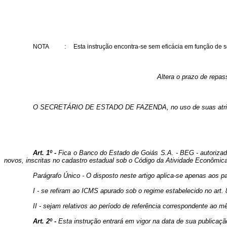
NOTA
:
Esta instrução encontra-se sem eficácia em função de se
Altera o prazo de repa
O SECRETÁRIO DE ESTADO DE FAZENDA, no uso de suas atribuições
Art. 1º -
Fica o Banco do Estado de Goiás S.A. - BEG - autoriza
novos, inscritas no cadastro estadual sob o Código da Atividade Econômica
Parágrafo Único - O disposto neste artigo aplica-se apenas aos
I - se refiram ao ICMS apurado sob o regime estabelecido no art
II - sejam relativos ao período de referência correspondente ao 
Art. 2º -
Esta instrução entrará em vigor na data de sua publicaçã