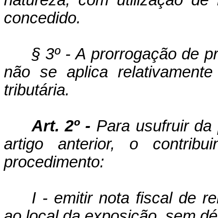
natureza, com utilização de 
concedido.
§ 3º - A prorrogação de pr
não se aplica relativament
tributária.
Art. 2º -
Para usufruir da
artigo anterior, o contrib
procedimento:
I - emitir nota fiscal de
ao local da exposição, sem dé