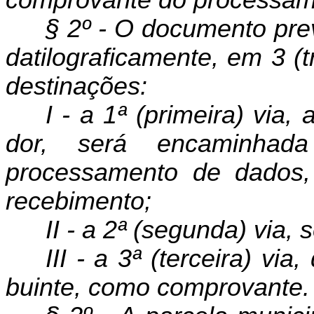
comprovante do processam
§ 2º - O documento prev
datilograficamente
, em 3 (t
destinações:
I - a 1ª (primeira) via,
dor, será encaminhad
processamento de dados,
recebimento;
II - a 2ª (segunda) via,
III - a 3ª (terceira) vi
buinte, como comprovante.