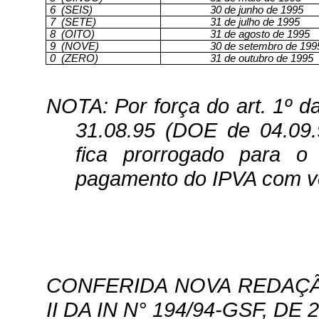
6
(SEIS)
30 de junho de 1995
7
(SETE)
31 de julho de 1995
8
(OITO)
31 de agosto de 1995
9
(NOVE)
30 de setembro de 199
0
(ZERO)
31 de outubro de 1995
NOTA: Por força do art. 1º d
31.08.95 (DOE de 04.09.9
fica prorrogado para o
pagamento do IPVA com v
CONFERIDA NOVA REDAÇÃO
II DA IN N° 194/94-GSF, DE 