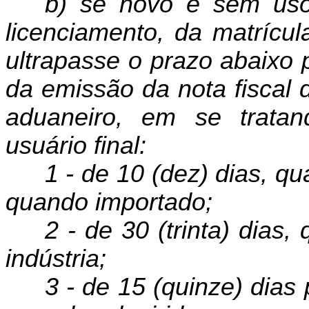
b) se novo e sem uso 
licen­ciamento, da matrícu
ultrapasse o prazo abaixo p
da emissão da nota fiscal 
aduaneiro, em se tratan
usuário final:
1 - de 10 (dez) dias, q
quando importado;
2 - de 30 (trinta) dias
indústria;
3 - de 15 (quinze) dias 