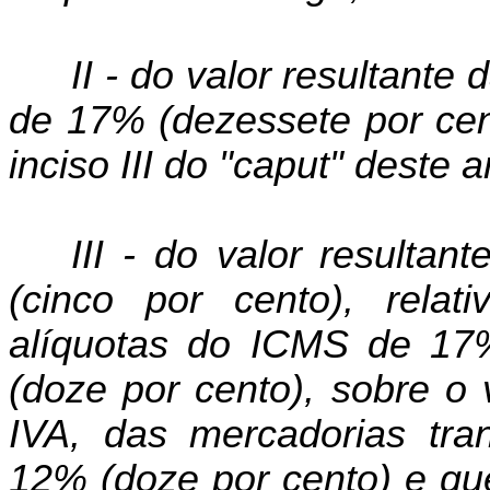
II - do valor resultante
de 17% (dezessete por cent
inciso III do "caput" deste a
III - do valor resulta
(cinco por cento), relat
alíquotas do ICMS de 17
(doze por cento), sobre o 
IVA, das mercadorias tran
12% (doze por cento) e que