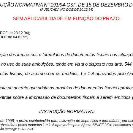
UÇÃO NORMATIVA Nº 191/94-GSF, DE 15 DE DEZEMBRO D
(PUBLICADA NO DOE DE 20.12.94)
SEM APLICABILIDADE EM FUNÇÃO DO PRAZO.
(DOE de 23.12.94);
(DOE de 04.01.95).
zação dos impressos e formulários de documentos fiscais nas situaç
 de suas atribuições, tendo em vista o disposto nos
arts
. 544
s fiscais, de acordo com os modelos 1 e 1-A aprovados pelo Ajuste
uta de decreto que adota os modelos de documentos fiscais aprovado
ntrole sobre a impressão de documentos fiscais a serem emitidos p
INSTRUÇÃO NORMATIVA:
o de 1995, o prazo estabelecido para utilização de impressos e formulários, em 
bstituídos pelos modelos 1 e 1-A aprovados pelo Ajuste SINIEF 3/94, constantes do
o retroagir a 20.12.94.