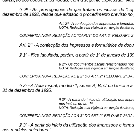
utilização dos documentos fiscais, com a seguinte expressão: "Aut
§ 2º - As prorrogações de que tratam os incisos do "ca
dezembro de 1992, desde que adotado o procedimento previsto no p
Art. 2º - A confecção dos impressos e formulár
NOTA: Redação sem vigência em função da alteraçã
CONFERIDA NOVA REDAÇÃO AO "CAPUT" DO ART. 2° PELO ART. 2º DA 
Art. 2º -
A confecção dos impressos e formulários de docume
§ 1º - Fica facultada, porém, a partir de 1º de janeiro d
§ 2º - Os documentos fiscais relacionados nos
NOTA: Redação sem vigência em função da alteraçã
CONFERIDA NOVA REDAÇÃO AO § 2° DO ART. 2° PELO ART. 2º DA IN 
§ 2º - A Nota Fiscal, modelo 1, séries A, B, C ou Única e 
31 de dezembro de 1995.
§ 3º - A partir do início da utilização dos i
nos incisos do art. 1º.
NOTA: Redação sem vigência em função da alteraçã
CONFERIDA NOVA REDAÇÃO AO § 3° DO ART. 2° PELO ART. 2º DA IN 
§ 3º - A partir do início da utilização dos impressos e fo
nos modelos anteriores."