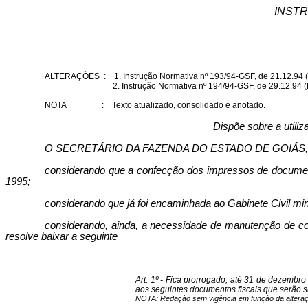
INSTR
ALTERAÇÕES
:
1. Instrução Normativa nº 193/94-GSF, de 21.12.94 
2. Instrução Normativa nº 194/94-GSF, de 29.12.94 
NOTA
:
Texto atualizado, consolidado e anotado.
Dispõe sobre a utili
O SECRETÁRIO DA FAZENDA DO ESTADO DE GOIÁS, no uso
considerando que a confecção dos impressos de documento
1995;
considerando que já foi encaminhada ao Gabinete Civil min
considerando, ainda, a necessidade de manutenção de co
resolve baixar a seguinte
Art. 1º - Fica prorrogado, até 31 de dezembr
aos seguintes documentos fiscais que serão su
NOTA: Redação sem vigência em função da alteraçã