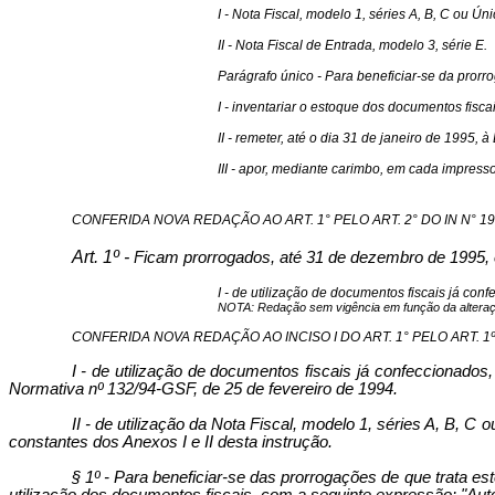
I - Nota Fiscal, modelo 1, séries A, B, C ou Úni
II - Nota Fiscal de Entrada, modelo 3, série E.
Parágrafo único - Para beneficiar-se da prorro
I - inventariar o estoque dos documentos fis
II - remeter, até o dia 31 de janeiro de 1995, 
III - apor, mediante carimbo, em cada impresso
CONFERIDA NOVA REDAÇÃO AO ART. 1° PELO ART. 2° DO IN N° 193/9
Art. 1º -
Ficam prorrogados, até 31 de dezembro de 1995, e
I - de utilização de documentos fiscais já con
NOTA: Redação sem vigência em função da alteraçã
CONFERIDA NOVA REDAÇÃO AO INCISO I DO ART. 1° PELO ART. 1º DA
I - de utilização de documentos fiscais já confeccionado
Normativa nº 132/94-GSF, de 25 de fevereiro de 1994.
II - de utilização da Nota Fiscal, modelo 1, séries A, B, 
constantes dos Anexos I e II desta instrução.
§ 1º - Para beneficiar-se das prorrogações de que trata es