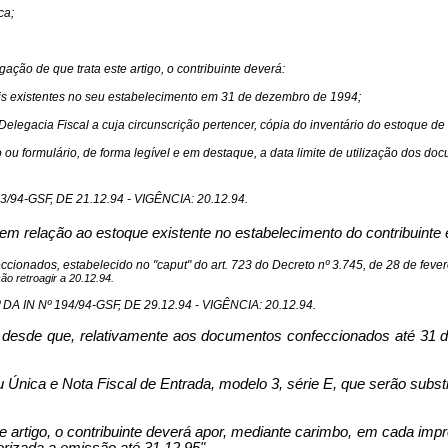
ca;
gação de que trata este artigo, o contribuinte deverá:
cais existentes no seu estabelecimento em 31 de dezembro de 1994;
à Delegacia Fiscal a cuja circunscrição pertencer, cópia do inventário do estoque de q
 ou formulário, de forma legível e em destaque, a data limite de utilização dos do
4-GSF, DE 21.12.94 - VIGÊNCIA: 20.12.94.
m relação ao estoque existente no estabelecimento do contribuinte
feccionados, estabelecido no "caput" do art. 723 do Decreto nº 3.745, de 28 de feve
o retroagir a 20.12.94.
 IN Nº 194/94-GSF, DE 29.12.94 - VIGÊNCIA: 20.12.94.
s, desde que, relativamente aos documentos confeccionados até 31 d
C ou Única e Nota Fiscal de Entrada, modelo 3, série E, que serão sub
te artigo, o contribuinte deverá apor, mediante carimbo, em cada impr