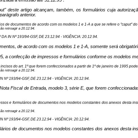
orizada a emissão até 31.12.95".
put" deste artigo alcançam, também, os formulários cuja autorizaç
arágrafo anterior.
ios de documentos de acordo com os modelos 1 e 1-A a que se refere o "caput" do ar
o retroagir a 20.12.94.
IN Nº 193/94-GSF, DE 23.12.94 - VIGÊNCIA: 20.12.94.
ntos, de acordo com os modelos 1 e 1-A, somente será obrigatória a
e 1995, a confecção de impressos e formulários conforme os modelos m
 incisos do art. 1º que forem confeccionados a partir de 1º de janeiro de 1995 pod
o retroagir a 20.12.94.
Nº 193/94-GSF, DE 23.12.94 - VIGÊNCIA: 20.12.94.
a Nota Fiscal de Entrada, modelo 3, série E, que forem confeccionada
mpressos e formulários de documentos nos modelos constantes dos anexos desta inst
o retroagir a 20.12.94.
Nº 193/94-GSF, DE 23.12.94 - VIGÊNCIA: 20.12.94.
rmulários de documentos nos modelos constantes dos anexos desta inst