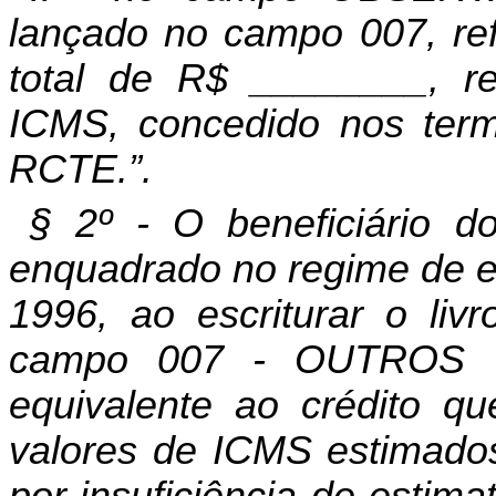
lançado no campo 007, re
total de R$ ________, re
ICMS, concedido nos termo
RCTE.”.
§ 2º - O beneficiário do
enquadrado no regime de es
1996, ao escriturar o liv
campo 007 - OUTROS C
equivalente ao crédito qu
valores de ICMS estimados
por insuficiência de estima