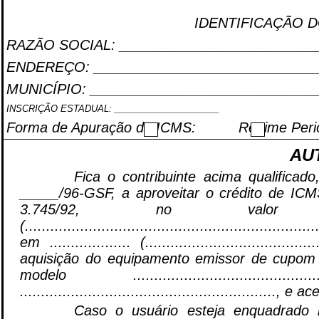
IDENTIFICAÇÃO 
RAZÃO SOCIAL: _________________________
ENDEREÇO: _____________________________
MUNICÍPIO: _____________________________
INSCRIÇÃO ESTADUAL: _____________________
Forma de Apuração do ICMS:
Regime Peri
AU
Fica o contribuinte acima qualific
_____/96-GSF, a aproveitar o crédito de ICMS
3.745/92, no valor de R$ .
(....................................................................
em ................... (............................
aquisição do equipamento emissor de cupom fiscal - E
modelo ............................
..........................................................
Caso o usuário esteja enquadrado n