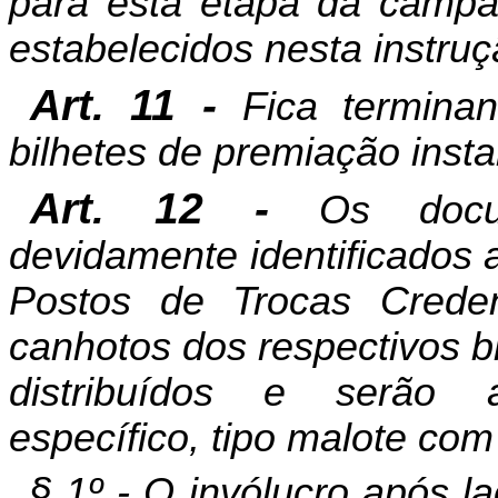
para esta etapa da campan
estabelecidos nesta instruç
Art. 11 -
Fica termina
bilhetes de premiação ins
Art. 12 -
Os docu
devidamente identificados 
Postos de Trocas Creden
canhotos dos respectivos b
distribuídos e serão 
específico, tipo malote com 
§ 1º - O invólucro após 