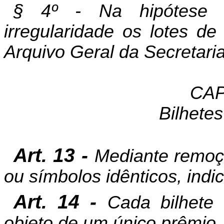
§ 4º - Na hipótese d
irregularidade os lotes d
Arquivo Geral da Secretari
CAP
Bilhete
Art. 13 -
Mediante remoçã
ou símbolos idênticos, ind
Art. 14 -
Cada bilhete
objeto de um único prêmio.