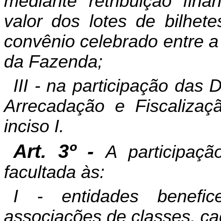
mediante retribuição fin
valor dos lotes de bilhet
convênio celebrado entre a
da Fazenda;
III - na participação das
Arrecadação e Fiscalizaç
inciso I.
Art. 3º -
A participaç
facultada às:
I - entidades benefic
associações de classes, ca