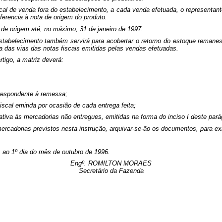
cal de venda fora do estabelecimento, a cada venda efetuada, o representante 
erencia à nota de origem do produto.
 de origem até, no máximo, 31 de janeiro de 1997.
estabelecimento também servirá para acobertar o retorno do estoque rema
 das vias das notas fiscais emitidas pelas vendas efetuadas.
tigo, a matriz deverá:
respon­dente à re­messa;
cal emiti­da por oca­sião de cada entrega feita;
ativa às mercadorias não entregues, emitidas na forma do inciso I deste pará
mercadorias previstos nesta instrução, arquivar-se-ão os documentos, para e
1º dia do mês de outubro de 1996.
Engº
. ROMILTON MORAES
Secretário da Fazenda