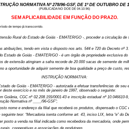
STRUÇÃO NORMATIVA Nº 278/96-GSF, DE 1º DE OUTUBRO DE 1
(PUBLICADA NO DOE DE 04.10.96)
SEM APLICABILIDADE EM FUNÇÃO DO PRAZO.
íodo de tempo já transcorrido.
tensão Rural do Estado de Goiás - EMATER/GO -, proceder a circulação de 
ibuições, tendo em vista o disposto nos
arts
. 544 e 720 do Decreto nº 3
o Estado de Goiás - EMATER/GO - é um órgão de propriedade exclusiva do Es
s de extensão atingiram a safra recorde de 20.000 sacas de semente de mil
no a oportunidade de adquirir semente de boa qualidade a preço de custo, res
INSTRUÇÃO NORMATIVA:
tado de Goiás - EMATER/GO - autorizada a efetuar transferências de seu es
er deste exercício e no mês de janeiro de 1997, observado o seguinte:
m Goiânia, CGC nº 02.208.155/0001-43 e inscrição estadual nº 10.046610-9,
strução Normativa nº ____/96-GSF”;
posto nome e endereço da filial que receberá os produtos, dispensado o CGC e
guinte teor: “Mercadoria isenta conforme art. 43, inciso LIX, letra “e” do De
er posto a venda na filial indicada como recebedora da mercadoria, onde p
rurais, cooperativas e associações de produtores.