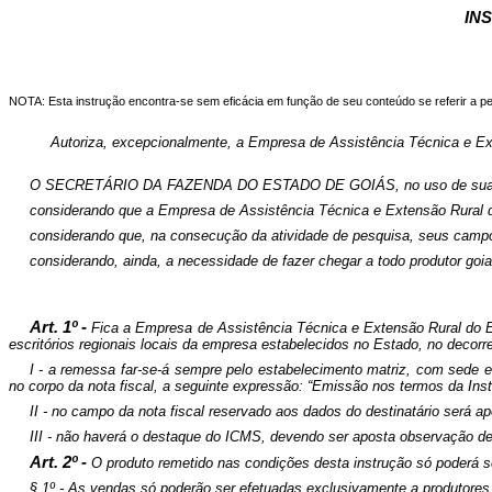
IN
NOTA: Esta instrução encontra-se sem eficácia em função de seu conteúdo se referir a per
Autoriza, excepcionalmente, a Empresa de Assistência Técnica e Ex
O SECRETÁRIO DA FAZENDA DO ESTADO DE GOIÁS, no uso de suas atr
considerando que a Empresa de Assistência Técnica e Extensão Rural d
considerando que, na consecução da atividade de pesquisa, seus campo
considerando, ainda, a necessidade de fazer chegar a todo produtor goia
Art. 1º -
Fica a Empresa de Assistência Técnica e Extensão Rural do Es
escritórios regionais locais da empresa estabelecidos no Estado, no decorr
I - a remessa far-se-á sempre pelo estabelecimento matriz, com sede e
no corpo da nota fiscal, a seguinte expressão: “Emissão nos termos da In
II - no campo da nota fiscal reservado aos dados do destinatário será a
III - não haverá o destaque do ICMS, devendo ser aposta observação de se
Art. 2º -
O produto remetido nas condições desta instrução só poderá s
§ 1º - As vendas só poderão ser efetuadas exclusivamente a produtores 