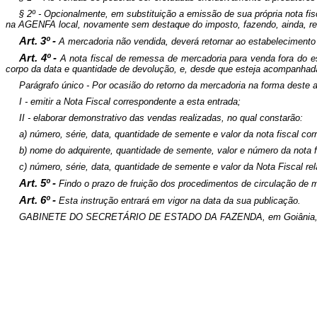
§ 2º - Opcionalmente, em substituição a emissão de sua própria nota fis
na AGENFA local, novamente sem destaque do imposto, fazendo, ainda, ref
Art. 3º -
A mercadoria não vendida, deverá retornar ao estabelecimento
Art. 4º -
A nota fiscal de remessa de mercadoria para venda fora do 
corpo da data e quantidade de devolução, e, desde que esteja acompanhada
Parágrafo único - Por ocasião do retorno da mercadoria na forma deste ar
I - emitir a Nota Fiscal correspondente a esta entrada;
II - elaborar demonstrativo das vendas realizadas, no qual constarão:
a) número, série, data, quantidade de semente e valor da nota fiscal cor
b) nome do adquirente, quantidade de semente, valor e número da nota fis
c) número, série, data, quantidade de semente e valor da Nota Fiscal rel
Art. 5º -
Findo o prazo de fruição dos procedimentos de circulação de 
Art. 6º -
Esta instrução entrará em vigor na data da sua publicação.
GABINETE DO SECRETÁRIO DE ESTADO DA FAZENDA, em Goiânia, ao 