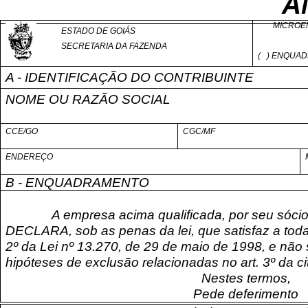
A
MICROE
ESTADO DE GOIÁS
SECRETARIA DA FAZENDA
(
) ENQUA
A - IDENTIFICAÇÃO DO CONTRIBUINTE
NOME OU RAZÃO SOCIAL
CCE/GO
CGC/MF
ENDEREÇO
B - ENQUADRAMENTO
A empresa acima qualificada, por seu sócio 
DECLARA, sob as penas da lei, que satisfaz a toda
2º da Lei nº 13.270, de 29 de maio de 1998, e nã
hipóteses de exclusão relacionadas no art. 3º da cit
Nestes termos,
Pede deferimento