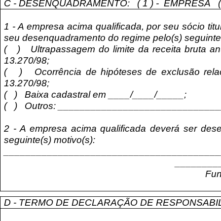
C - DESENQUADRAMENTO:
( 1 ) -
EMPRESA
1 - A empresa acima qualificada, por seu sócio tit
seu desenquadramento do regime pelo(s) seguinte(
(
)
Ultrapassagem do limite da receita bruta anu
13.270/98;
(
)
Ocorrência de hipóteses de exclusão rela
13.270/98;
(
)
Baixa cadastral em ____/____/_____;
(
)
Outros: _____________________________
2 - A empresa acima qualificada deverá ser des
seguinte(s) motivo(s):
_______________________________________
________
Fun
D - TERMO DE DECLARAÇÃO DE RESPONSABI