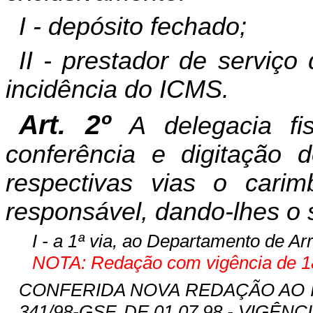
I - depósito fechado;
II - prestador de serviç
incidência do ICMS.
Art. 2º
A delegacia fi
conferência e digitação 
respectivas vias o carim
responsável, dando-lhes o
I - a 1ª via, ao Departamento de A
NOTA: Redação com vigência de 18
CONFERIDA NOVA REDAÇÃO AO INC
341/98-GSF, DE 01.07.98 - VIGÊNCIA