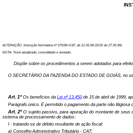
INS
ALTERAÇÃO: Instrução Normativa nº 375/99-GSF, de 21.05.99 (DOE de 27.05.99).
NOTA: Texto atualizado, consolidado e anotado.
Dispõe sobre os procedimentos a serem adotados para efeito 
O SECRETÁRIO DA FAZENDA DO ESTADO DE GOIÁS, no uso de s
Art. 1º
Os benefícios da
Lei nº 1
3
.
450
de 15 de abril de 1999, ap
Parágrafo único. É permitido o pagamento da parte não litigiosa
Art. 2º
O sujeito passivo, para apuração do montante de seus 
sistema de processamento de dados:
I - tratando-se de débito resultante de ação fiscal:
a) Conselho Administrativo Tributário - CAT;