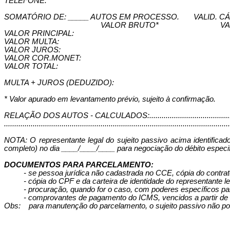
TELEFONE:
SOMATÓRIO DE: _____ AUTOS EM PROCESSO.
VALID. C
VALOR BRUTO*
VA
VALOR PRINCIPAL:
VALOR MULTA:
VALOR JUROS:
VALOR COR.MONET:
VALOR TOTAL:
MULTA + JUROS (DEDUZIDO):
* Valor apurado em levantamento prévio, sujeito à confirmação.
RELAÇÃO DOS AUTOS - CALCULADOS:.................................................
..............................................................................................................
NOTA: O representante legal do sujeito passivo acima identific
completo) no dia ____/____/____ para negociação do débito especi
DOCUMENTOS PARA PARCELAMENTO:
- se pessoa jurídica não cadastrada no CCE, cópia do contrat
- cópia do CPF e da carteira de identidade do representante le
- procuração, quando for o caso, com poderes específicos pa
- comprovantes de pagamento do ICMS, vencidos a partir de 1
Obs:
para manutenção do parcelamento, o sujeito passivo não po