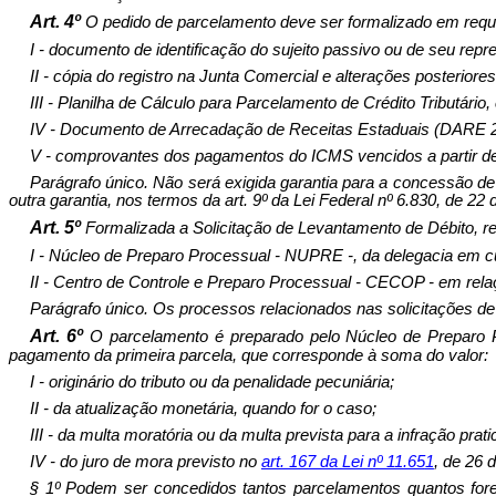
Art. 4º
O pedido de parcelamento deve ser formalizado em requ
I - documento de identificação do sujeito passivo ou de seu rep
II - cópia do registro na Junta Comercial e alterações posterior
III - Planilha de Cálculo para Parcelamento de Crédito Tributá
IV - Documento de Arrecadação de Receitas Estaduais (DARE 2.
V - comprovantes dos pagamentos do ICMS vencidos a partir de 
Parágrafo único. Não será exigida garantia para a concessão de
outra garantia, nos termos da art. 9º da Lei Federal nº 6.830, de
Art. 5º
Formalizada a Solicitação de Levantamento de Débito, r
I - Núcleo de Preparo Processual - NUPRE -, da delegacia em cu
II - Centro de Controle e Preparo Processual - CECOP - em re
Parágrafo único. Os processos relacionados nas solicitações de 
Art. 6º
O parcelamento é preparado pelo Núcleo de Preparo Pr
pagamento da primeira parcela, que corresponde à soma do valor:
I - originário do tributo ou da penalidade pecuniária;
II - da atualização monetária, quando for o caso;
III - da multa moratória ou da multa prevista para a infração prati
IV - do juro de mora previsto no
art. 167 da Lei nº 11.65
1
, de 26 
§ 1º Podem ser concedidos tantos parcelamentos quantos forem