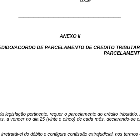
Local
_________________________________________
ANEXO II
EDIDO/ACORDO DE PARCELAMENTO DE CRÉDITO TRIBUTÁR
PARCELAMENTO
a legislação pertinente, requer o parcelamento do crédito tributário,
 a vencer no dia 25 (vinte e cinco) de cada mês, declarando-se cie
rretratável do débito e configura confissão extrajudicial, nos termos