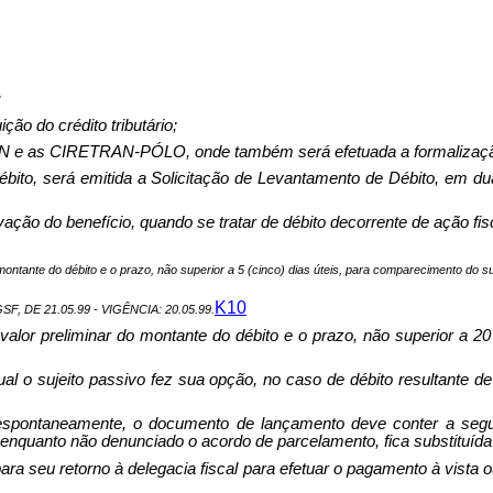
:
ção do crédito tributário;
N e as CIRETRAN-PÓLO, onde também será efetuada a formalização d
bito, será emitida a Solicitação de Levantamento de Débito, em du
ivação do benefício, quando se tratar de débito decorrente de ação fis
ontante do débito e o prazo, não superior a 5 (cinco) dias úteis, para comparecimento do suj
K10
, DE 21.05.99 - VIGÊNCIA: 20.05.99.
alor preliminar do montante do débito e o prazo, não superior a 20
qual o sujeito passivo fez sua opção, no caso de débito resultante d
do espontaneamente, o documento de lançamento deve conter a seg
quanto não denunciado o acordo de parcelamento, fica substituída pe
para seu retorno à delegacia fiscal para efetuar o pagamento à vista 