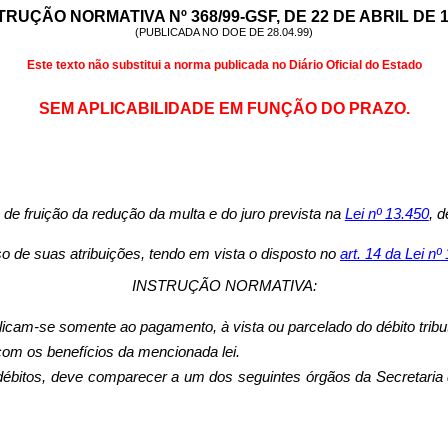
TRUÇÃO NORMATIVA Nº 368/99-GSF, DE 22 DE ABRIL DE 1
(PUBLICADA NO DOE DE 28.04.99)
Este texto não substitui a norma publicada no Diário Oficial do Estado
SEM APLICABILIDADE EM FUNÇÃO DO PRAZO.
de fruição da redução da multa e do juro prevista na
Lei nº 13.450
, d
uas atribuições, tendo em vista o disposto no
art. 14 da Lei nº
INSTRUÇÃO NORMATIVA:
licam-se somente ao pagamento, à vista ou parcelado do débito tribut
 com os benefícios da mencionada lei.
débitos, deve comparecer a um dos seguintes órgãos da Secretaria 