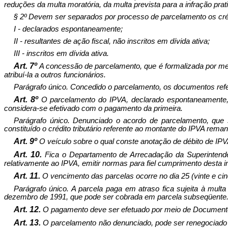
reduções da multa moratória, da multa prevista para a infração prat
§ 2º Devem ser separados por processo de parcelamento os crédi
I - declarados espontaneamente;
II - resultantes de ação fiscal, não inscritos em dívida ativa;
III - inscritos em dívida ativa.
Art. 7º
A concessão de parcelamento, que é formalizada por meio
atribuí-la a outros funcionários.
Parágrafo único. Concedido o parcelamento, os documentos refe
Art. 8º
O parcelamento do IPVA, declarado espontaneamente,
considera-se efetivado com o pagamento da primeira.
Parágrafo único. Denunciado o acordo de parcelamento, que s
constituído o crédito tributário referente ao montante do IPVA rem
Art. 9º
O veículo sobre o qual conste anotação de débito de IPVA
Art. 10.
Fica o Departamento de Arrecadação da Superintendê
relativamente ao IPVA, emitir normas para fiel cumprimento desta i
Art. 11.
O vencimento das parcelas ocorre no dia 25 (vinte e ci
Parágrafo único. A parcela paga em atraso fica sujeita à multa
dezembro de 1991, que pode ser cobrada em parcela subseqüente
Art. 12.
O pagamento deve ser efetuado por meio de Documento
Art. 13.
O parcelamento não denunciado, pode ser renegociado 