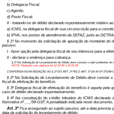
b) Delegacia Fiscal;
c) Agenfa;
d) Posto Fiscal;
II - tratando-se de débito declarado espontaneamente relativo ao
a) ICMS, na delegacia fiscal de sua circunscrição para a constitui
b) IPVA, nos postos de atendimento da SEFAZ, junto ao DETRA
§ 1º No momento da solicitação de apuração do montante do dé
passivo:
I - fazer opção pela delegacia fiscal de seu interesse para a efet
II - declarar o endereço para cobrança.
§ 2º Na Solicitação de Levantamento de Débito deve constar o valor preliminar do m
NOTA: Redação com vigência de 22.04.99 a 19.05.99.
CONFERIDA NOVA REDAÇÃO AO § 2º DO ART. 2º PELO ART. 1º DA IN Nº 375/99-GSF
§ 2º Na Solicitação de Levantamento de Débito deve constar o v
fiscal de efetivação do benefício.
§ 3º Delegacia fiscal de efetivação do benefício é aquela pela 
caso de débito declarado espontaneamente.
§ 4º Na constituição do crédito tributário do ICMS declara
Normativa nº ___/99-GSF. A penalidade indicada neste documento, en
Art. 3º
Fica assegurado ao sujeito passivo, até a data prevista 
data da solicitação do levantamento de débito.