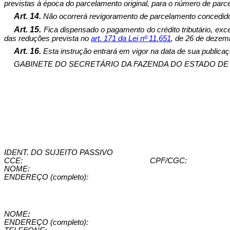
previstas à época do parcelamento original, para o número de parc
Art. 14.
Não ocorrerá revigoramento de parcelamento concedido 
Art. 15.
Fica dispensado o pagamento do crédito tributário, exce
das reduções prevista no
art. 171 da Lei nº 11.65
1
, de 26 de dezemb
Art. 16.
Esta instrução entrará em vigor na data de sua publicaçã
GABINETE DO SECRETÁRIO DA FAZENDA DO ESTADO DE GOIÁS,
IDENT. DO SUJEITO PASSIVO
CCE:
CPF/CGC:
NOME:
ENDEREÇO (completo):
NOME
:
ENDEREÇO (completo):