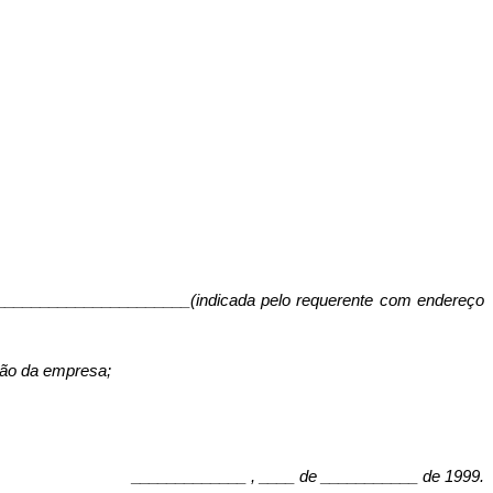
_________________________(indicada pelo requerente com endereço
stão da empresa;
_____________ , ____ de ___________ de 1999.