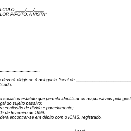
ÁLCULO ____/___/____
LOR P/PGTO. A VISTA*
...........................
..................................
ado deverá dirigir-se à delegacia fiscal de ____________________
ficado.
o social ou estatuto que permita identificar os responsáveis pela ge
gal do sujeito passivo;
ra confissão de dívida e parcelamento;
º de fevereiro de 1999.
derá encontrar-se em débito com o ICMS, registrado.