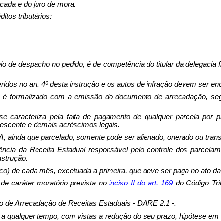
icada e do juro de mora.
tos tributários:
 de despacho no pedido, é de competência do titular da delegacia f
ridos no art. 4º desta instrução e os autos de infração devem ser 
 é formalizado com a emissão do documento de arrecadação, segun
e caracteriza pela falta de pagamento de qualquer parcela por p
anescente e demais acréscimos legais.
, ainda que parcelado, somente pode ser alienado, onerado ou transf
ncia da Receita Estadual responsável pelo controle dos parcela
nstrução.
nco) de cada mês, excetuada a primeira, que deve ser paga no ato d
 de caráter moratório prevista no
inciso II do art. 16
9
do Código Trib
.
 de Arrecadação de Receitas Estaduais - DARE 2.1 -.
a qualquer tempo, com vistas a redução do seu prazo, hipótese em