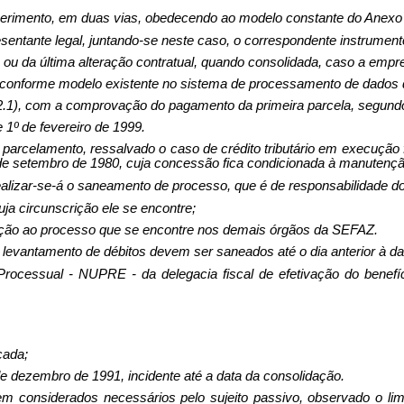
erimento, em duas vias, obedecendo ao modelo constante do Anexo II
resentante legal, juntando-se neste caso, o correspondente instrume
es ou da última alteração contratual, quando consolidada, caso a emp
rio, conforme modelo existente no sistema de processamento de dado
1), com a comprovação do pagamento da primeira parcela, segundo
1º de fevereiro de 1999.
 parcelamento, ressalvado o caso de crédito tributário em execução
 22 de setembro de 1980, cuja concessão fica condicionada à manuten
ealizar-se-á o saneamento de processo, que é de responsabilidade do
ja circunscrição ele se encontre;
lação ao processo que se encontre nos demais órgãos da SEFAZ.
levantamento de débitos devem ser saneados até o dia anterior à data
ocessual - NUPRE - da delegacia fiscal de efetivação do benefíci
cada;
de dezembro de 1991, incidente até a data da consolidação.
 considerados necessários pelo sujeito passivo, observado o limi