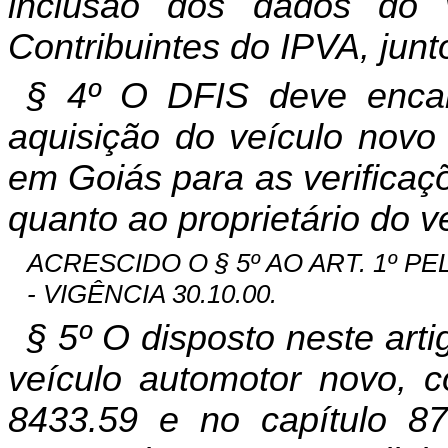
inclusão dos dados do 
Contribuintes do IPVA, jun
§ 4º O DFIS deve encam
aquisição do veículo novo
em Goiás para as verificaç
quanto ao proprietário do v
ACRESCIDO O § 5º AO ART. 1º PELO
- VIGÊNCIA 30.10.00.
§ 5º O disposto neste art
veículo automotor novo, c
8433.59 e no capítulo 87