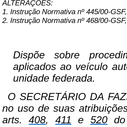
ALTERAÇÕES:
1. Instrução Normativa nº 445/00-GSF,
2. Instrução Normativa nº 468/00-GSF,
Dispõe sobre proced
aplicados ao veículo au
unidade federada.
O SECRETÁRIO DA FAZ
no uso de suas atribuições
arts.
40
8
,
41
1
e
52
0
do 