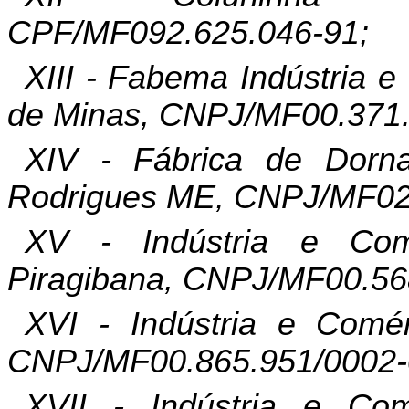
CPF/MF092.625.046-91;
XIII -
Fabema
Indústria 
de Minas, CNPJ/MF00.371.
XIV - Fábrica de Dorna
Rodrigues ME, CNPJ/MF02
XV - Indústria e Co
Piragibana
, CNPJ/MF00.56
XVI - Indústria e Comé
CNPJ/MF00.865.951/0002-
XVII - Indústria e Co