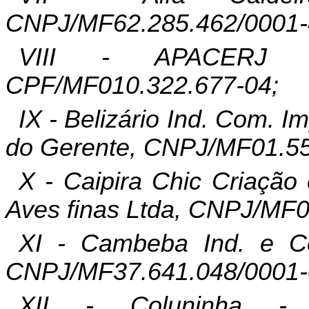
CNPJ/MF62.285.462/0001-
VIII - APACERJ
CPF/MF010.322.677-04;
IX -
Belizário
Ind. Com.
Im
do Gerente, CNPJ/MF01.55
X - Caipira
Chic
Criação 
Aves finas
Ltda
, CNPJ/MF0
XI -
Cambeba
Ind. e 
CNPJ/MF37.641.048/0001-
XII -
Coluninha
- Si