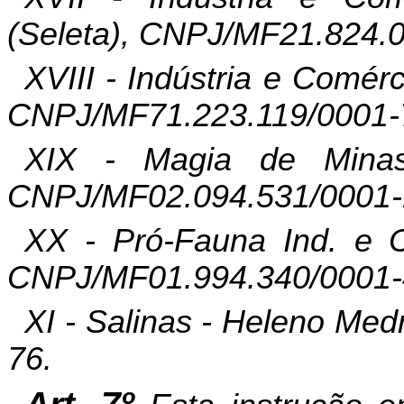
(Seleta), CNPJ/MF21.824.
XVIII - Indústria e Comé
CNPJ/MF71.223.119/0001-
XIX - Magia de Mina
CNPJ/MF02.094.531/0001-
XX -
Pró-Fauna
Ind. e
CNPJ/MF01.994.340/0001-
XI - Salinas - Heleno Me
76.