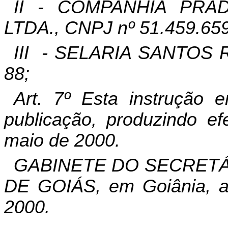
II - COMPANHIA PRA
LTDA., CNPJ nº 51.459.659
III
- SELARIA SANTOS RE
88;
Art. 7º Esta instrução 
publicação, produzindo ef
maio de 2000.
GABINETE DO SECRETÁ
DE GOIÁS, em Goiânia, a
2000.