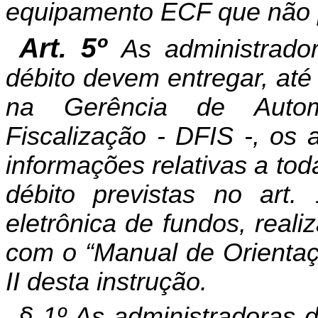
equipamento ECF que não po
Art. 5º
As administrado
débito devem entregar, até
na Gerência de Auto
Fiscalização - DFIS -, os 
informações relativas a to
débito
previstas no art. 
eletrônica de fundos, real
com o “Manual de Orientaç
II desta instrução.
§ 1º As administradoras d