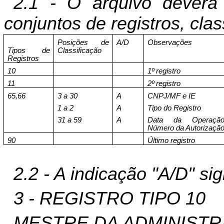
2.1 - O arquivo deverá
conjuntos de registros, cla
Posições de
A/D
Observações
Tipos de
Classificação
Registros
10
1º registro
11
2º registro
65,66
3 a 30
A
CNPJ/MF e IE
1 a 2
A
Tipo do Registro
31 a 59
A
Data da Operaçã
Número da Autorizaçã
90
Último registro
2.2 - A indicação "A/D" si
3 - REGISTRO TIPO 10
MESTRE DA ADMINIST