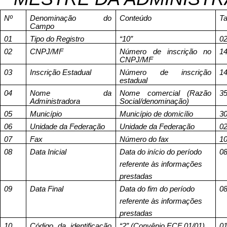
Nº
Denominação do
Conteúdo
T
Campo
01
Tipo do Registro
“10”
0
02
CNPJ/MF
Número de inscrição no
1
CNPJ/MF
03
Inscrição Estadual
Número de inscrição
1
estadual
04
Nome da
Nome comercial (Razão
3
Administradora
Social/denominação)
05
Município
Município de domicílio
3
06
Unidade da Federação
Unidade da Federação
0
07
Fax
Número do fax
1
08
Data Inicial
Data do início do período
0
referente às informações
prestadas
09
Data Final
Data do fim do período
0
referente às informações
prestadas
10
Código da identificação
“2” (Convênio ECF 01/01)
0