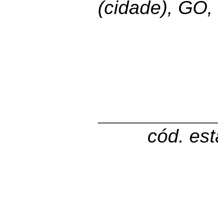
(cidade), GO, 
___________
cód. es