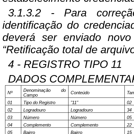
3.1.3.2 - Para corre
identificação do credencia
deverá ser enviado novo 
“Retificação total de arquiv
4 - REGISTRO TIPO 11
DADOS COMPLEMENTAR
Denominação do
Nº
Conteúdo
Ta
Campo
01
Tipo do Registro
"11"
02
02
Logradouro
Logradouro
34
03
Número
Número
05
04
Complemento
Complemento
22
05
Bairro
Bairro
15