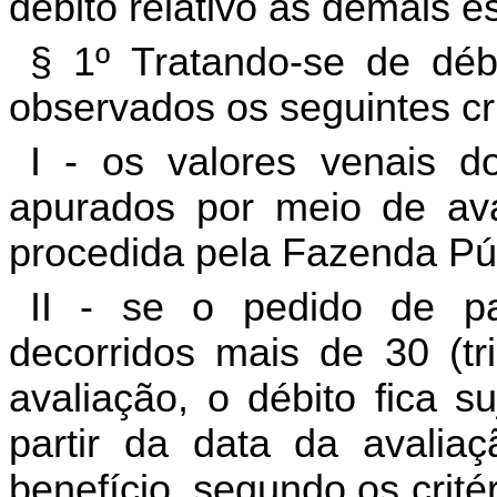
débito relativo às demais es
§ 1º Tratando-se de déb
observados os seguintes cri
I - os valores venais d
apurados por meio de aval
procedida pela Fazenda Púb
II - se o pedido de pa
decorridos mais de 30 (tr
avaliação, o débito fica s
partir da data da avalia
benefício, segundo os crité