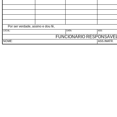
Por ser verdade, assino e dou fé,
LOCAL:
DATA:
ASS:
FUNCIONÁRIO RESPONSÁVE
NOME:
ASS./
MATR.