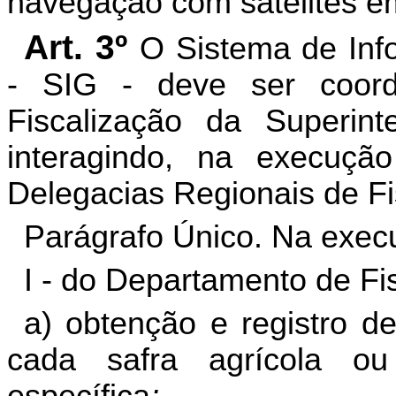
navegação
com
satélites em
Art. 3º
O Sistema de In
- SIG - deve ser coor
Fiscalização da Superint
interagindo, na execuçã
Delegacias Regionais de Fi
Parágrafo Único. Na execu
I -
do
Departamento de Fis
a) obtenção e registro d
cada safra agrícola o