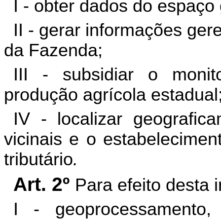
I -
obter
dados do espaço g
II -
gerar
informações geren
da Fazenda;
III - subsidiar o moni
produção agrícola estadual
IV -
localizar
geograficam
vicinais e o estabelecimen
tributário
.
Art. 2º
Para efeito desta 
I -
geoprocessamento
,