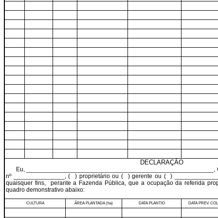
DECLARAÇÃO
Eu, _______________________________________________________, 
nº _______________,
(
)
proprietário ou (
) gerente ou (
) _____________
quaisquer fins,
perante a Fazenda Pública, que a ocupação da referida pro
quadro demonstrativo abaixo:
CULTURA
ÁREA PLANTADA (ha)
DATA PLANTIO
DATA PREV. CO