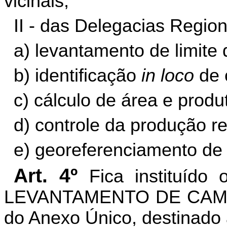
vicinais;
II -
das
Delegacias Regiona
a) levantamento de limite
b) identificação
in loco
de c
c) cálculo de área e produ
d) controle da produção re
e)
georeferenciamento
de 
Art. 4º
Fica instituído
LEVANTAMENTO DE CAMPO
do Anexo Único, destinado a