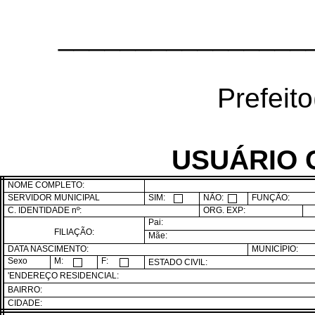
________________
Prefeito
USUÁRIO 
NOME COMPLETO:
SERVIDOR MUNICIPAL
SIM:
NÃO:
FUNÇÃO:
C. IDENTIDADE nº:
ORG. EXP:
Pai:
FILIAÇÃO:
Mãe:
DATA NASCIMENTO:
MUNICÍPIO:
Sexo
M:
F:
ESTADO CIVIL:
'ENDEREÇO RESIDENCIAL:
BAIRRO:
CIDADE: