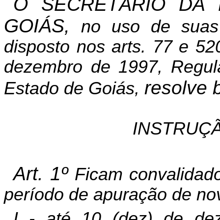
O SECRETÁRIO DA 
GOIÁS,
no uso de suas 
disposto nos
arts
. 77 e 52
dezembro de 1997, Regula
resolve 
Estado de Goiás,
INSTRUÇÃ
Art. 1º
Ficam convalidad
período de apuração de no
I - até 10 (dez) de d