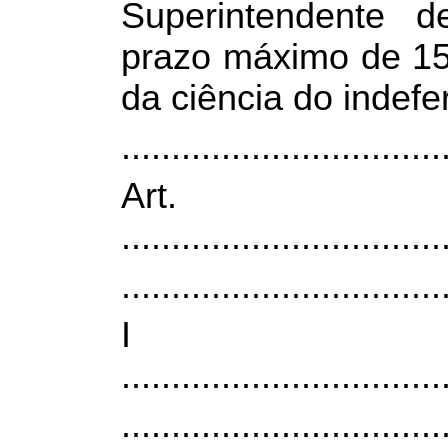
Superintendente de
prazo máximo de 15 
da ciência do indefe
................................
Ar
................................
................................
I
................................
................................