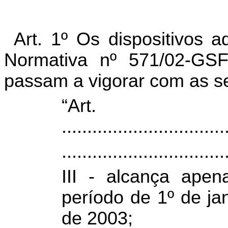
Art. 1º Os dispositivos 
Normativa nº 571/02-GS
passam a vigorar com as se
“Ar
................................
................................
III - alcança apen
período de 1º de j
de 2003;