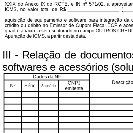
XXIX do Anexo IX do RCTE, e IN nº 571/02, a aproveitar
ICMS, no valor total de R$ ___________________ (__
_______________________________________________
aquisição de equipamento e software para integração da
crédito ou débito ao Emissor de Cupom Fiscal ECF e aces
quadro abaixo, a ser escriturado no campo OUTROS CRÉDIT
Apuração de ICMS, a partir desta data.
III - Relação de documento
softwares e acessórios (sol
Dados da NF
Descriçã
CNPJ
Nº
Série
Subsérie
emitente