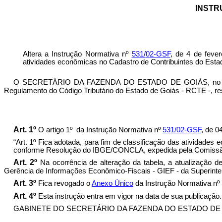
INSTR
Altera a Instrução Normativa nº
531/
0
2-GSF
, de 4 de feve
atividades econômicas no Cadastro de Contribuintes do Esta
O SECRETÁRIO DA FAZENDA DO ESTADO DE GOIÁS, no uso de
Regulamento do Código Tributário do Estado de Goiás - RCTE -, res
Art. 1º
O artigo 1º
da Instrução Normativa nº
531
/
0
2-GSF
, de 0
“Art. 1º Fica adotada, para fim de classificação das atividade
conforme Resolução do IBGE/CONCLA, expedida pela Comissão Na
Art. 2º
Na ocorrência de alteração da tabela, a atualização 
Gerência de Informações Econômico-Fiscais - GIEF - da Superinte
Art. 3º
Fica revogado o
A
n
exo
Único
da Instrução Normativa nº 
Art. 4º
Esta instrução entra em vigor na data de sua publicação.
GABINETE DO SECRETÁRIO DA FAZENDA DO ESTADO DE GOIÁS