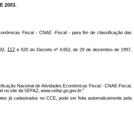
 2003.
conômicas Fiscal - CNAE -Fiscal - para fim de classificação das
11
2
 92,
e 520 do Decreto nº 4.852, de 29 de dezembro de 1997,
ssificação Nacional de Atividades Econômicas Fiscal - CNAE-Fiscal,
l no site da SEFAZ,
www.sefaz.go.gov.br
.”
intes já cadastrados no CCE, pode ser feita automaticamente pela