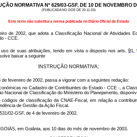
UÇÃO NORMATIVA Nº 629/03-GSF, DE 10 DE NOVEMBRO DE
(PUBLICADA NO DOE DE 20.11.03)
Este texto não substitui a norma publicada no Diário Oficial do Estado
reiro de 2002, que adota a Classificação Nacional de Atividades E
do - CCE.
9
 suas atribuições, tendo em vista o disposto nos arts.
1,
olve baixar a seguinte
INSTRUÇÃO NORMATIVA:
4 de fevereiro de 2002, passa a vigorar com a seguintes redação:
s econômicas no Cadastro de Contribuintes do Estado - CCE -, a Cla
cional de Classificação do Ministério do Planejamento, disponíve
de códigos de classificação da CNAE-Fiscal, em relação a contribu
ndência de Gestão da Ação Fiscal.
531/02-GSF, de 4 de fevereiro de 2002.
, em Goiânia, aos 10 dias do mês de novembro de 2003.