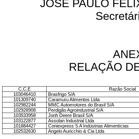
JOSÉ PAULO FÉLI
Secretár
ANE
RELAÇÃO DE
C.C.E
Razão Social
103046410
Brasfrigo
S/A
101309740
Caramuru Alimentos Ltda
102982244
MMC Automotores do Brasil S/A
102928908
Perdigão Agroindustrial S/A
103533958
Jonh
Deere Brasil S/A
103122877
Assolan
Industrial Ltda
101884427
Coniexpress
S A Indústrias Alimentícias
102532630
Angelo
Auricchio
& Cia Ltda