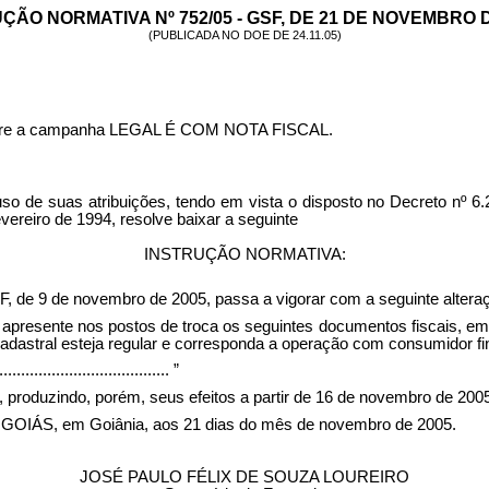
ÇÃO NORMATIVA Nº 752/05 - GSF, DE 21 DE NOVEMBRO D
(PUBLICADA NO DOE DE 24.11.05)
 sobre a campanha LEGAL É COM NOTA FISCAL.
s atribuições, tendo em vista o disposto no Decreto nº 6.280, 
vereiro de 1994, resolve baixar a seguinte
INSTRUÇÃO NORMATIVA:
, de 9 de novembro de 2005, passa a vigorar com a seguinte altera
 apresente nos postos de troca os seguintes documentos fiscais, em
cadastral esteja regular e corresponda a operação com consumidor fi
........................................
”
, produzindo, porém, seus efeitos a partir de 16 de novembro de 200
, em Goiânia, aos 21 dias do mês de novembro de 2005.
JOSÉ PAULO FÉLIX DE SOUZA LOUREIRO