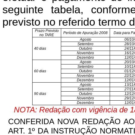
seguinte tabela, confor
previsto no referido termo 
Prazo Previsto
Período de Apuração 2008
Data para P
no TARE
Agosto
06/10
Setembro
28/10
40 dias
Outubro
24/11
Novembro
16/12
Dezembro
12/01
Agosto
20/10
Setembro
10/11
60 dias
Outubro
01/12
Novembro
22/12
Dezembro
12/01
Agosto
13/11
Setembro
27/11
90 dias
Outubro
12/12
Novembro
29/12
Dezembro
12/01
NOTA: Redação com vigência de 18
CONFERIDA NOVA REDAÇÃO AOS
ART. 1º DA INSTRUÇÃO NORMATIVA