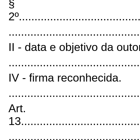
§
2º
......................................
..........................................
II - data e objetivo da outo
..........................................
IV - firma reconhecida.
..........................................
Art.
13.
.....................................
..........................................