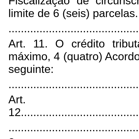
Fiscalização de circunsc
limite de 6 (seis) parcelas.
..........................................
Art. 11. O crédito tribu
máximo, 4 (quatro) Acord
seguinte:
.
.........................................
Art.
12.
.....................................
..........................................