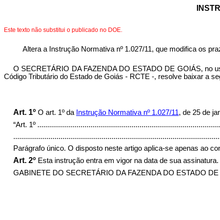
INSTR
Este texto não substitui o publicado no DOE.
Altera a Instrução Normativa nº 1.027/11, que modifica os pr
O SECRETÁRIO DA FAZENDA DO ESTADO DE GOIÁS, no uso de sua
Código Tributário do Estado de Goiás - RCTE -, resolve baixar a se
Art. 1º
O art. 1º da
Instrução Normativa nº 1.027/11
, de 25 de j
“Art. 1º
.............................................................................................
.........................................................................................................
Parágrafo único. O disposto neste artigo aplica-se apenas ao co
Art. 2º
Esta instrução entra em vigor na data de sua assinatura.
GABINETE DO SECRETÁRIO DA FAZENDA DO ESTADO DE GOIÁS,