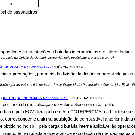
1,5
cipal de passageiros:
ndente às prestações tributadas intermunicipais e interestaduais ini
r meio da divisão da distância percorrida pelo coeficiente previsto no art. 4º;
O NORMATIVA Nº 1.431/19-GSF
- VIGÊNCIA: 22.03.19
idas prestações, por meio da divisão da distância percorrida pelos co
ultiplicação do valor obtido no inciso I pelo Preço Médio Ponderado a Consumidor Final -
DA
INSTRUÇÃO NORMATIVA Nº 1.555/23-GSF
- VIGÊNCIA: 01.05.23
por meio da multiplicação do valor obtido no inciso I pelo:
o produto e pelo FCV divulgado em Ato COTEPE/ICMS, na hipótese de a
, correspondente à última aquisição de combustível anterior à data
or obtido no inciso II pela carga tributária interna aplicável às oper
e transporte, vinculada a operação de exportação de mercadoria para 