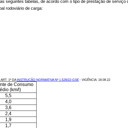
me as seguintes tabelas, de acordo com o tipo de prestação de serviço 
pal rodoviário de carga:
ART. 1º DA
INSTRUÇÃO NORMATIVA Nº 1.528/22-GSE
- VIGÊNCIA: 18.08.22
ente de Consumo
édio (km/l)
5,5
4,0
3,6
2,4
1,9
1,7