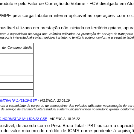
do produto e pelo Fator de Correção do Volume - FCV divulgado em A
PMPF pela carga tributária interna aplicável às operações com o 
tível utilizado em prestação não iniciada no território goiano, apur
 com a capacidade de carga dos veículos utilizados na prestação de serviço de transporte 
sporte interestadual e intermunicipal iniciado no território goiano, conforme a seguinte tabel
te de Consumo Médio
TIVA Nº 1.431/19-GSF
- VIGÊNCIA: 22.03.19
 com a capacidade de carga ou de passageiros dos veículos utilizados na prestação de servi
e serviço de transporte interestadual e intermunicipal iniciado no território goiano, confor
 NORMATIVA Nº 1.528/22-GSE
- VIGÊNCIA: 18.08.22
bustível, de acordo com o Peso Bruto Total - PBT ou com a capacida
ação do valor máximo do crédito de ICMS correspondente à aquisiçã