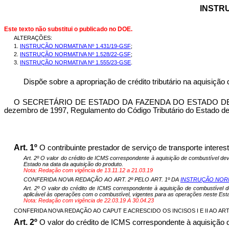
INSTRU
Este texto não substitui o publicado no DOE.
ALTERAÇÕES:
1.
INSTRUÇÃO NORMATIVA Nº 1.431/19-GSF
;
2.
INSTRUÇÃO NORMATIVA Nº 1.528/22-GSF
;
3.
INSTRUÇÃO NORMATIVA Nº 1.555/23-GSE
.
Dispõe sobre a apropriação de crédito tributário na
aquisição d
O SECRETÁRIO DE ESTADO DA FAZENDA DO ESTADO DE GOIÁS, no 
dezembro de 1997, Regulamento do Código Tributário do Estado de 
Art. 1º
O contribuinte prestador de serviço de transporte intere
Art. 2º O valor do crédito de ICMS correspondente à aquisição de combustível de
Estado na data da aquisição do produto.
Nota: Redação com vigência de 13.11.12 a 21.03.19
CONFERIDA NOVA REDAÇÃO AO ART. 2º PELO ART. 1º DA
INSTRUÇÃO NORMA
Art. 2º O valor do crédito de ICMS correspondente à aquisição de combustível d
aplicável às operações com o combustível, vigentes para as operações neste Esta
Nota: Redação com vigência de 22.03.19 A 30.04.23
CONFERIDA NOVA REDAÇÃO AO CAPUT E ACRESCIDO OS INCISOS I E II AO ART. 
Art. 2º
O valor do crédito de ICMS correspondente à aquisição d