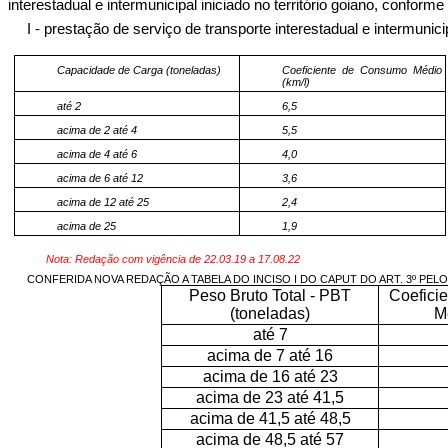
interestadual e intermunicipal iniciado no território goiano, confor
I - prestação de serviço de transporte interestadual e intermunici
Capacidade de Carga (toneladas)
Coeficiente de Consumo Médio
(km/l)
até 2
6,5
acima de 2 até 4
5,5
acima de 4 até 6
4,0
acima de 6 até 12
3,6
acima de 12 até 25
2,4
acima de 25
1,9
Nota: Redação com vigência de 22.03.19 a 17.08.22
CONFERIDA NOVA REDAÇÃO A TABELA DO INCISO I DO CAPUT DO ART. 3º PELO 
Peso Bruto Total - PBT
Coefici
(toneladas)
M
até 7
acima de 7 até 16
acima de 16 até 23
acima de 23 até 41,5
acima de 41,5 até 48,5
acima de 48,5 até 57