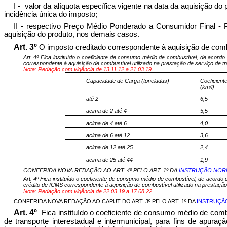
I - valor da alíquota específica vigente na data da aquisição 
incidência única do imposto;
II - respectivo Preço Médio Ponderado a Consumidor Final - 
aquisição do produto, nos demais casos.
Art. 3º
O imposto creditado correspondente à aquisição de combus
Art. 4º Fica instituído o coeficiente de consumo médio de combustível, de acordo
correspondente à aquisição de combustível utilizado na prestação de serviço de tran
Nota: Redação com vigência de 13.11.12 a 21.03.19
Capacidade de Carga (toneladas)
Coeficien
(km/l)
até 2
6,5
acima de 2 até 4
5,5
acima de 4 até 6
4,0
acima de 6 até 12
3,6
acima de 12 até 25
2,4
acima de 25 até 44
1,9
CONFERIDA NOVA REDAÇÃO AO ART. 4º PELO ART. 1º DA
INSTRUÇÃO NORMA
Art. 4º Fica instituído o coeficiente de consumo médio de combustível, de acordo
crédito de ICMS correspondente à aquisição de combustível utilizado na prestação d
Nota: Redação com vigência de 22.03.19 a 17.08.22
CONFERIDA NOVA REDAÇÃO AO CAPUT DO ART. 3º PELO ART. 1º DA
INSTRUÇÃO
Art. 4º
Fica instituído o coeficiente de consumo médio de com
de transporte interestadual e intermunicipal, para fins de apur