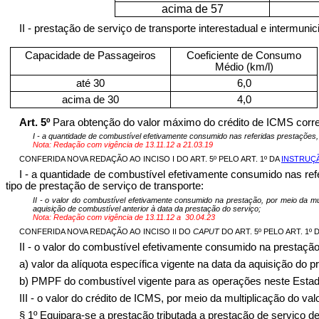
acima de 57
II - prestação de serviço de transporte interestadual e intermuni
Capacidade de Passageiros
Coeficiente de Consumo
Médio (km/l)
até 30
6,0
acima de 30
4,0
Art. 5º
Para obtenção do valor máximo do crédito de ICMS correspo
I - a quantidade de combustível efetivamente consumido nas referidas prestações, po
Nota: Redação com vigência de 13.11.12 a 21.03.19
CONFERIDA NOVA REDAÇÃO AO INCISO I DO ART. 5º PELO ART. 1º DA
INSTRUÇÃ
I - a quantidade de combustível efetivamente consumido nas refer
tipo de prestação de serviço de transporte:
II - o valor do combustível efetivamente consumido na prestação, por meio da m
aquisição de combustível anterior à data da prestação do serviço;
Nota: Redação com vigência de 13.11.12 a
30.04.23
CONFERIDA NOVA REDAÇÃO AO INCISO II DO
CAPUT
DO ART. 5º PELO ART. 1º 
II - o valor do combustível efetivamente consumido na prestação, 
a) valor da alíquota específica vigente na data da aquisição d
b) PMPF do combustível vigente para as operações neste Estado
III - o valor do crédito de ICMS, por meio da multiplicação do val
§ 1º Equipara-se a prestação tributada a prestação de serviço d