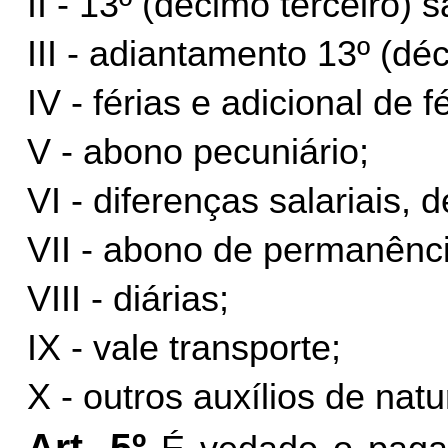
II - 13º (décimo terceiro) s
III - adiantamento 13º (déc
IV - férias e adicional de f
V - abono pecuniário;
VI - diferenças salariais, 
VII - abono de permanênci
VIII - diárias;
IX - vale transporte;
X - outros auxílios de natu
Art. 5º