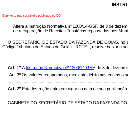
INSTRU
Este texto não substitui o publicado no DO
Altera a Instrução Normativa nº 1200/14-GSF, de 3 de dezem
de recuperação de Receitas Tributárias repassadas aos Muni
O SECRETÁRIO DE ESTADO DA FAZENDA DE GOIÁS, no uso de su
Código Tributário do Estado de Goiás - RCTE -, resolve baixar a se
Art. 1º
A
Instrução Normativa nº 1200/14-GSF
, de 3 de dezembr
“Art. 3º
Os valores recuperados, mediante débito nas contas a s
........................................................................................................
Art. 2
º
Esta Instrução entra em vigor na data de sua publicação.
GABINETE DO SECRETÁRIO DE ESTADO DA FAZENDA DO ESTAD