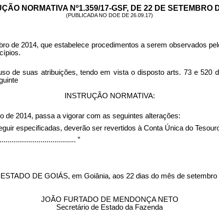
ÇÃO NORMATIVA Nº1.359/17-GSF, DE 22 DE SETEMBRO D
(PUBLICADA NO DOE DE 26.09.17)
bro de 2014, que e
stabelece procedimentos a serem observados pelo 
cípios.
as atribuições, tendo em vista o disposto arts. 73 e 520 do 
guinte
INSTRUÇÃO NORMATIVA:
o de 2014, passa a vigorar com as seguintes alterações:
eguir especificadas, deverão ser revertidos à Conta Única do Tesou
........................................
”
O DE GOIÁS, em Goiânia, aos 22 dias do mês de setembro d
JOÃO FURTADO DE MENDONÇA NETO
Secretário de Estado da Fazenda