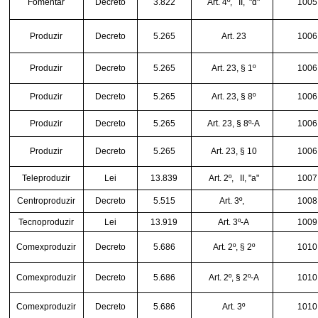
Fomentar
Decreto
3.822
Art. 4º,
II,
"d"
1005
Produzir
Decreto
5.265
Art. 23
1006
Produzir
Decreto
5.265
Art. 23, § 1º
1006
Produzir
Decreto
5.265
Art. 23, § 8º
1006
Produzir
Decreto
5.265
Art. 23, § 8º-A
1006
Produzir
Decreto
5.265
Art. 23, § 10
1006
Teleproduzir
Lei
13.839
Art. 2º,
II, "a"
1007
Centroproduzir
Decreto
5.515
Art. 3º,
1008
Tecnoproduzir
Lei
13.919
Art. 3º-A
1009
Comexproduzir
Decreto
5.686
Art. 2º, § 2º
1010
Comexproduzir
Decreto
5.686
Art. 2º, § 2º-A
1010
Comexproduzir
Decreto
5.686
Art. 3º
1010