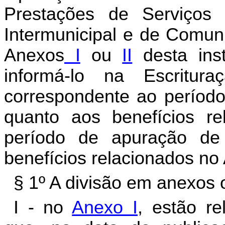
Prestações de Serviços 
Intermunicipal e de Comun
Anexos
I
ou
II
desta ins
informá-lo na Escritur
correspondente ao períod
quanto aos benefícios r
período de apuração de
benefícios relacionados no 
§ 1º A divisão em anexos 
I - no
Anexo I
, estão re