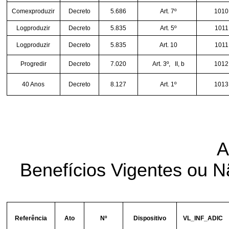
Comexproduzir
Decreto
5.686
Art. 7º
1010
Logproduzir
Decreto
5.835
Art. 5º
1011
Logproduzir
Decreto
5.835
Art. 10
1011
Progredir
Decreto
7.020
Art. 3º,
II, b
1012
40 Anos
Decreto
8.127
Art. 1º
1013
A
Benefícios Vigentes ou 
Referência
Ato
Nº
Dispositivo
VL_INF_ADIC