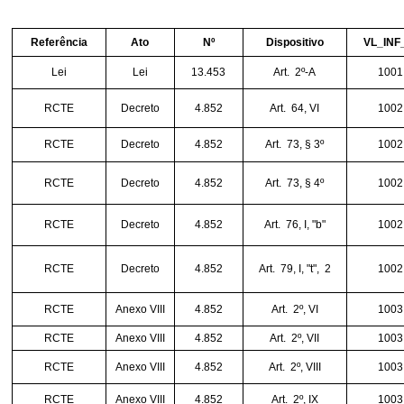
Referência
Ato
Nº
Dispositivo
VL_INF
Lei
Lei
13.453
Art.
2º-A
1001
RCTE
Decreto
4.852
Art.
64, VI
1002
RCTE
Decreto
4.852
Art.
73, § 3º
1002
RCTE
Decreto
4.852
Art.
73, § 4º
1002
RCTE
Decreto
4.852
Art.
76, I, "b"
1002
RCTE
Decreto
4.852
Art.
79, I, "t",
2
1002
RCTE
Anexo VIII
4.852
Art.
2º, VI
1003
RCTE
Anexo VIII
4.852
Art.
2º, VII
1003
RCTE
Anexo VIII
4.852
Art.
2º, VIII
1003
RCTE
Anexo VIII
4.852
Art.
2º, IX
1003