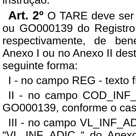
instrução.
Art. 2º
O TARE deve ser
ou GO000139 do Registro
respectivamente, de bene
Anexo I ou no Anexo II des
seguinte forma:
I - no campo REG - texto 
II - no campo COD_INF
GO000139, conforme o cas
III - no campo VL_INF_AD
“VL_INF_ADIC “ do Anexo