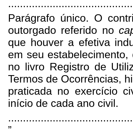
..........................................
Parágrafo único.
O contr
outorgado referido no
ca
que houver a efetiva indu
em seu estabelecimento,
no
livro Registro de Uti
Termos de Ocorrências,
hi
praticada no exercício c
início de cada ano civil.
..........................................
”