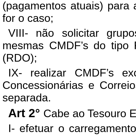
(pagamentos atuais) para 
for o caso;
VIII- não solicitar gru
mesmas CMDF’s do tipo R
(RDO);
IX- realizar CMDF’s e
Concessionárias e Correi
separada.
Art 2°
Cabe ao Tesouro E
I- efetuar o carregament