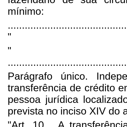
mínimo:
..........................................
"
" Ar
..........................................
Parágrafo único. Indep
transferência de crédito
pessoa jurídica localiza
prevista no inciso XIV do ar
"Art. 10. A transferênci