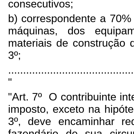
consecutivos;
b) correspondente a 70% 
máquinas, dos equipa
materiais de construção d
3º;
..........................................
"
"Art. 7º O contribuinte in
imposto, exceto na hipóte
3º, deve encaminhar req
fazendário de sua circu