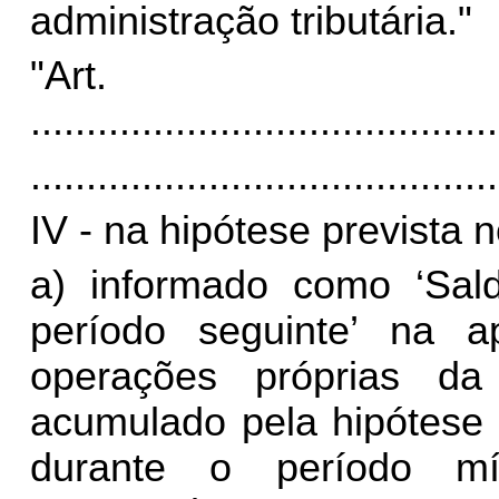
administração tributária."
"Ar
..........................................
..........................................
IV - na hipótese prevista n
a) informado como ‘Sald
período seguinte’ na 
operações próprias da
acumulado pela hipótese p
durante o período m