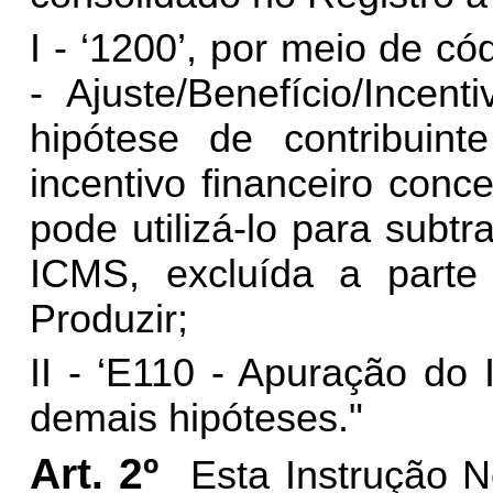
I - ‘1200’, por meio de có
- Ajuste/Benefício/Ince
hipótese de contribuint
incentivo financeiro con
pode utilizá-lo para subtr
ICMS, excluída a parte
Produzir;
II - ‘E110 - Apuração do
demais hipóteses
."
Art. 2º
Esta Instrução N