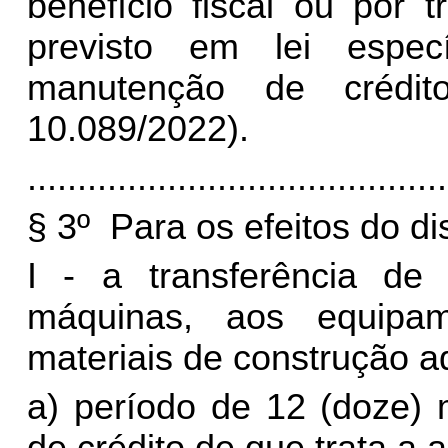
benefício fiscal ou por t
previsto em lei espe
manutenção de crédit
10.089/2022).
..........................................
§ 3º Para os efeitos do di
I -
a transferência de
máquinas, aos equipa
materiais de construção a
a) período de 12 (doze)