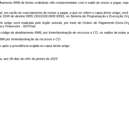
detalhamento 9996 de fontes ordinárias não comprometidas com o saldo de restos a pagar, s
ar, em razão do cancelamento de restos a pagar, a que se refere o caput deste artigo, ser
orial, DDR de destino 9995.15010100.0000.0000), no Sistema de Programação e Execução Orç
te artigo será realizada pelo órgão setorial, por meio de Ordem de Pagamento Extra-Or
e Financeira - SIOFInet.
de código de detalhamento 9996, por fonte/destinação de recursos e CO, os saldos de toda
996 por fonte/destinação de recursos e CO.
s após a providência exigida no caput deste artigo.
s 06 dias do mês de janeiro de 2023.