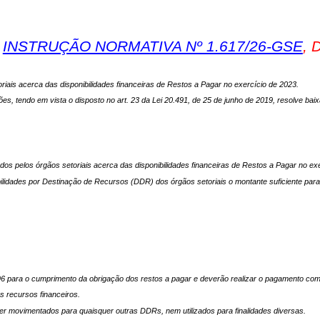
A
INSTRUÇÃO NORMATIVA Nº 1.617/26-GSE
, 
iais acerca das disponibilidades financeiras de Restos a Pagar no exercício de 2023.
do em vista o disposto no art. 23 da Lei 20.491, de 25 de junho de 2019, resolve baixa
dos pelos órgãos setoriais acerca das disponibilidades financeiras de Restos a Pagar no ex
ibilidades por Destinação de Recursos (DDR) dos órgãos setoriais o montante suficiente par
996 para o cumprimento da obrigação dos restos a pagar e deverão realizar o pagamento co
s recursos financeiros.
er movimentados para quaisquer outras DDRs, nem utilizados para finalidades diversas.