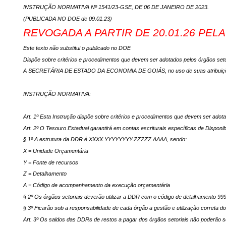
INSTRUÇÃO NORMATIVA Nº 1541/23-GSE, DE 06 DE JANEIRO DE 2023.
(PUBLICADA NO DOE de 09.01.23)
REVOGADA A PARTIR DE 20.01.26 PEL
Este texto não substitui o publicado no DOE
Dispõe sobre critérios e procedimentos que devem ser adotados pelos órgãos setor
A SECRETÁRIA DE ESTADO DA ECONOMIA DE GOIÁS, no uso de suas atribuições, ten
INSTRUÇÃO NORMATIVA:
Art. 1º Esta Instrução dispõe sobre critérios e procedimentos que devem ser adota
Art. 2º O Tesouro Estadual garantirá em contas escriturais específicas de Dispon
§ 1º A estrutura da DDR é XXXX.YYYYYYYY.ZZZZZ.AAAA, sendo:
X = Unidade Orçamentária
Y = Fonte de recursos
Z = Detalhamento
A = Código de acompanhamento da execução orçamentária
§ 2º Os órgãos setoriais deverão utilizar a DDR com o código de detalhamento 9
§ 3º Ficarão sob a responsabilidade de cada órgão a gestão e utilização correta do
Art. 3º Os saldos das DDRs de restos a pagar dos órgãos setoriais não poderão s