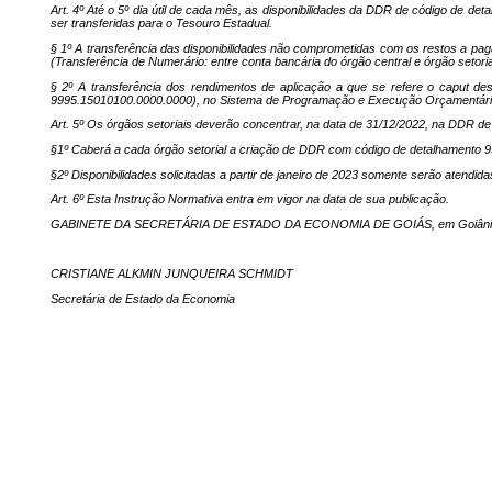
Art. 4º Até o 5º dia útil de cada mês, as disponibilidades da DDR de código de 
ser transferidas para o Tesouro Estadual.
§ 1º A transferência das disponibilidades não comprometidas com os restos a pag
(Transferência de Numerário: entre conta bancária do órgão central e órgão set
§ 2º A transferência dos rendimentos de aplicação a que se refere o caput des
9995.15010100.0000.0000), no Sistema de Programação e Execução Orçamentária 
Art. 5º Os órgãos setoriais deverão concentrar, na data de 31/12/2022, na DDR 
§1º Caberá a cada órgão setorial a criação de DDR com código de detalhamento 9
§2º Disponibilidades solicitadas a partir de janeiro de 2023 somente serão atendida
Art. 6º Esta Instrução Normativa entra em vigor na data de sua publicação.
GABINETE DA SECRETÁRIA DE ESTADO DA ECONOMIA DE GOIÁS, em Goiânia, ao
CRISTIANE ALKMIN JUNQUEIRA SCHMIDT
Secretária de Estado da Economia