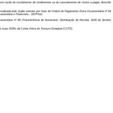
eja em razão do recebimento de rendimentos ou do cancelamento de restos a pagar, deverão
á realizada pelo órgão setorial, por meio de Ordem de Pagamento Extra-Orçamentária nº 64
amentária e Financeira - SIOFInet.
çamentária nº 80 (Transferência de Numerário: Distribuição de Receita, DDR de destino
s as suas DDRs da Conta Única do Tesouro Estadual (CUTE).