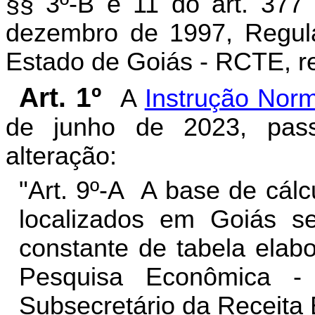
§§ 3º-B e 11 do art. 377
dezembro de 1997, Regula
Estado de Goiás - RCTE, r
Art. 1º
A
Instrução Nor
de junho de 2023, pas
alteração:
"Art. 9º-A A base de cálc
localizados em Goiás s
constante de tabela elab
Pesquisa Econômica -
Subsecretário da Receita 