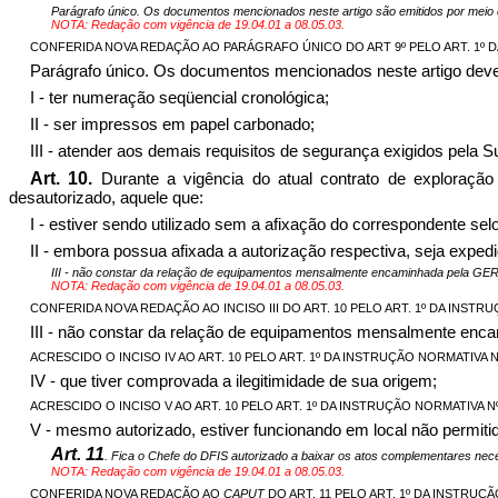
Parágrafo único. Os documentos mencionados neste artigo são emitidos por meio
NOTA: Redação com vigência de 19.04.01 a 08.05.03.
CONFERIDA NOVA REDAÇÃO AO PARÁGRAFO ÚNICO DO ART 9º PELO ART. 1º DA IN
Parágrafo único. Os documentos mencionados neste artigo deve
I - ter numeração seqüencial cronológica;
II - ser impressos em papel carbonado;
III - atender aos demais requisitos de segurança exigidos pela S
Art. 10.
Durante a vigência do atual contrato de exploraç
desautorizado, aquele que:
I - estiver sendo utilizado sem a afixação do correspondente sel
II - embora possua afixada a autorização respectiva, seja exp
III - não constar da relação de equipamentos mensalmente encaminhada pela GER
NOTA: Redação com vigência de 19.04.01 a 08.05.03.
CONFERIDA NOVA REDAÇÃO AO INCISO III DO ART. 10 PELO ART. 1º DA INSTRUÇÃ
III - não constar da relação de equipamentos mensalmente enc
ACRESCIDO O INCISO IV AO ART. 10 PELO ART. 1º DA INSTRUÇÃO NORMATIVA Nº 6
IV - que tiver comprovada a ilegitimidade de sua origem;
ACRESCIDO O INCISO V AO ART. 10 PELO ART. 1º DA INSTRUÇÃO NORMATIVA Nº 60
V - mesmo autorizado, estiver funcionando em local não permitido
Art. 11
. Fica o Chefe do DFIS autorizado a baixar os atos complementares nec
NOTA: Redação com vigência de 19.04.01 a 08.05.03.
CONFERIDA NOVA REDAÇÃO AO
CAPUT
DO ART. 11 PELO ART. 1º DA INSTRUÇÃO 