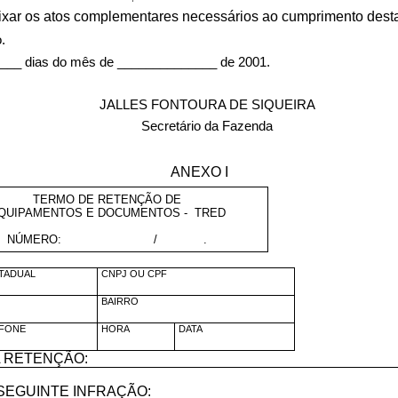
aixar os atos complementares necessários ao cumprimento desta
.
 dias do mês de ______________ de 2001.
JALLES FONTOURA DE SIQUEIRA
Secretário da Fazenda
ANEXO I
TERMO DE RETENÇÃO DE
QUIPAMENTOS E DOCUMENTOS -
TRED
NÚMERO:
/
.
STADUAL
CNPJ OU CPF
BAIRRO
FONE
HORA
DATA
 RETENÇÃO:
SEGUINTE INFRAÇÃO: