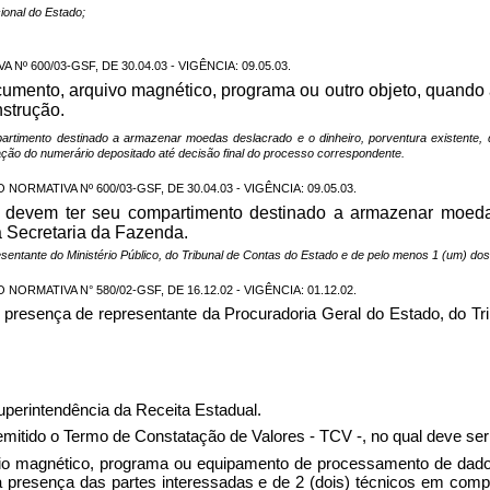
cional do Estado;
 600/03-GSF, DE 30.04.03 - VIGÊNCIA: 09.05.03.
ocumento, arquivo magnético, programa ou outro objeto, quando
nstrução.
rtimento destinado a armazenar moedas deslacrado e o dinheiro, porventura existente, d
ão do numerário depositado até decisão final do processo correspondente.
NORMATIVA Nº 600/03-GSF, DE 30.04.03 - VIGÊNCIA: 09.05.03.
 devem ter seu compartimento destinado a armazenar moedas 
a Secretaria da Fazenda.
entante do Ministério Público, do Tribunal de Contas do Estado e de pelo menos 1 (um) dos
NORMATIVA N° 580/02-GSF, DE 16.12.02 - VIGÊNCIA: 01.12.02.
a presença de representante da Procuradoria Geral do Estado, do T
uperintendência da Receita Estadual.
emitido o Termo de Constatação de Valores - TCV -, no qual deve ser
 magnético, programa ou equipamento de processamento de dados d
na presença das partes interessadas e de 2 (dois) técnicos em com