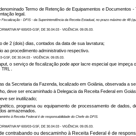
o denominado Termo de Retenção de Equipamentos e Documentos - TR
ntação legal.
scalização - DFIS - da Superintendência da Receita Estadual, no prazo máximo de 48 (qua
ATIVA Nº 600/03-GSF, DE 30.04.03 - VIGÊNCIA: 09.05.03.
de 2 (dois) dias, contados da data de sua lavratura;
cio ao procedimento administrativo respectivo.
GSF, DE 30.04.03 - VIGÊNCIA: 09.05.03.
ut, o serviço de fiscalização pode apor lacre especial que impeça o
 TRL .
as da Secretaria da Fazenda, localizado em Goiânia, observada a se
inho, deve ser encaminhado à Delegacia da Receita Federal em Goiá
eve ser inutilizado;
gnético, programa ou equipamento de processamento de dados, de
dados armazenados.
minho à Receita Federal é de responsabilidade do Chefe do DFIS.
ATIVA Nº 600/03-GSF, DE 30.04.03 - VIGÊNCIA: 09.05.03.
e contrabando ou descaminho à Receita Federal é de responsa