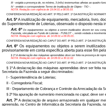
III - exigida a presença de, no mínimo, 3 (três) testemunhas alheias ao quadro fun
IV - emitido o correspondente Termo de Inutilização de Objeto - TIO -.
NOTA: Redação com vigência de 19.04.01 a 08.05.03.
CONFERIDA NOVA REDAÇÃO AO ART. 5º PELO ART. 1º DA INSTRUÇÃO NORMATIVA Nº
Art. 5º
A inutilização de equipamento, mercadoria, livro, d
do Superintendente de Loterias, observado o disposto nesta i
Art. 6º
Os equipamentos ou objetos a serem inutilizados devem ter seu compa
Fazenda, vinculada ao Fundo de Loterias - FUNLOT -, sendo vedada a movimentaç
NOTA: Redação com vigência. de 14.09.01 a 09.05.03..
CONFERIDA NOVA REDAÇÃO AO
CAPUT
DO ART. 6º PELO ART. 1º DA INSTRUÇÃO 
Art. 6º
Os equipamentos ou objetos a serem inutilizados
provisoriamente em conta específica aberta para esse fim pel
§ 1º A deslacração das máquinas apreendidas deve ser feita na presença de repres
NOTA: Redação com vigência. de 14.09.01 a 30.11.02.
CONFERIDA NOVA REDAÇÃO AO
CAPUT
DO ART. 6º PELO ART. 1º DA INSTRUÇÃO 
§ 1º A deslacração das máquinas apreendidas deve ser feita n
Secretaria da Fazenda a seguir discriminados:
I - Superintendência de Loterias;
II - Corregedoria Fiscal;
III - Departamento de Cobrança e Controle da Arrecadação da S
§ 2º Na apuração de numerário mencionada no
caput
, deve ser 
Art. 7º
A deslacração de arquivo armazenado em qualquer meio
apreensão, no Centro de Informática da Secretaria da Fazenda, 