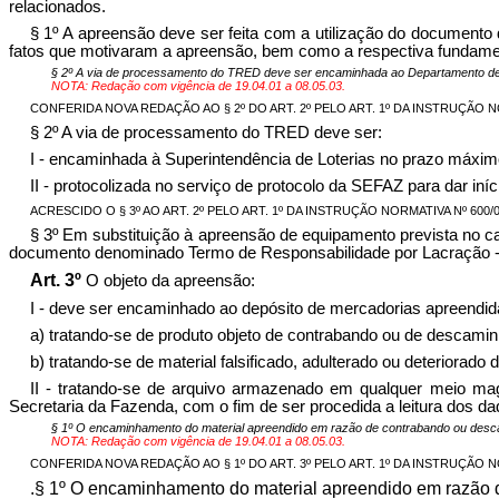
relacionados.
§ 1º A apreensão deve ser feita com a utilização do document
fatos que motivaram a apreensão, bem como a respectiva fundame
§ 2º A via de processamento do TRED deve ser encaminhada ao Departamento de Fi
NOTA: Redação com vigência de 19.04.01 a 08.05.03.
CONFERIDA NOVA REDAÇÃO AO § 2º DO ART. 2º PELO ART. 1º DA INSTRUÇÃO NORM
§ 2º A via de processamento do TRED deve ser:
I - encaminhada à Superintendência de Loterias no prazo máximo 
II - protocolizada no serviço de protocolo da SEFAZ para dar iní
ACRESCIDO O § 3º AO ART. 2º PELO ART. 1º DA INSTRUÇÃO NORMATIVA Nº 600/03-
§ 3º Em substituição à apreensão de equipamento prevista no cap
documento denominado Termo de Responsabilidade por Lacração -
Art. 3º
O objeto da apreensão:
I - deve ser encaminhado ao depósito de mercadorias apreendid
a) tratando-se de produto objeto de contrabando ou de descam
b) tratando-se de material falsificado, adulterado ou deteriorado d
II - tratando-se de arquivo armazenado em qualquer meio ma
Secretaria da Fazenda, com o fim de ser procedida a leitura dos 
§ 1º O encaminhamento do material apreendido em razão de contrabando ou desca
NOTA: Redação com vigência de 19.04.01 a 08.05.03.
CONFERIDA NOVA REDAÇÃO AO § 1º DO ART. 3º PELO ART. 1º DA INSTRUÇÃO NORM
.§ 1º O encaminhamento do material apreendido em razão d