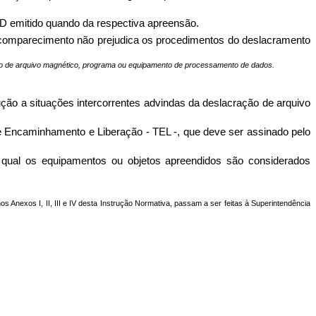
 emitido quando da respectiva apreensão.
ão comparecimento não prejudica os procedimentos do deslacramento
ão de arquivo magnético, programa ou equipamento de processamento de dados.
ção a situações intercorrentes advindas da deslacração de arquivo
e Encaminhamento e Liberação - TEL -, que deve ser assinado pelo
o qual os equipamentos ou objetos apreendidos são considerados
os Anexos I, II, III e IV desta Instrução Normativa, passam a ser feitas à Superintendência