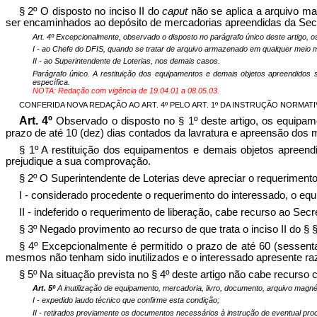
§ 2º O disposto no inciso II do
caput
não se aplica a arquivo m
ser encaminhados ao depósito de mercadorias apreendidas da Secre
Art. 4º Excepcionalmente, observado o disposto no parágrafo único deste artigo, 
I - ao Chefe do DFIS, quando se tratar de arquivo armazenado em qualquer meio
II - ao Superintendente de Loterias, nos demais casos.
Parágrafo único. A restituição dos equipamentos e demais objetos apreendidos s
específica.
NOTA: Redação com vigência de 19.04.01 a 08.05.03.
CONFERIDA NOVA REDAÇÃO AO ART. 4º PELO ART. 1º DA INSTRUÇÃO NORMATIVA Nº
Art. 4º
Observado o disposto no § 1º deste artigo, os equipam
prazo de até 10 (dez) dias contados da lavratura e apreensão dos
§ 1º A restituição dos equipamentos e demais objetos apreendi
prejudique a sua comprovação.
§ 2º O Superintendente de Loterias deve apreciar o requerimento
I - considerado procedente o requerimento do interessado, o equ
II - indeferido o requerimento de liberação, cabe recurso ao Sec
§ 3º Negado provimento ao recurso de que trata o inciso II do §
§ 4º Excepcionalmente é permitido o prazo de até 60 (sessent
mesmos não tenham sido inutilizados e o interessado apresente ra
§ 5º Na situação prevista no § 4º deste artigo não cabe recurso 
Art. 5º
A inutilização de equipamento, mercadoria, livro, documento, arquivo magné
I - expedido laudo técnico que confirme esta condição;
II - retirados previamente os documentos necessários à instrução de eventual proc