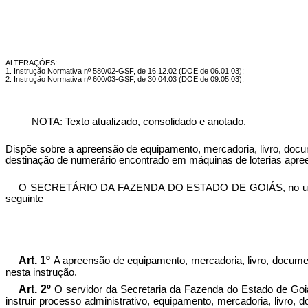
ALTERAÇÕES:
1. Instrução Normativa nº 580/02-GSF, de 16.12.02 (DOE de 06.01.03);
2. Instrução Normativa nº 600/03-GSF, de 30.04.03 (DOE de 09.05.03).
NOTA: Texto atualizado, consolidado e anotado.
Dispõe sobre a apreensão de equipamento, mercadoria, livro, docum
destinação de numerário encontrado em máquinas de loterias apre
O SECRETÁRIO DA FAZENDA DO ESTADO DE GOIÁS, no uso de suas
seguinte
Art. 1º
A apreensão de equipamento, mercadoria, livro, document
nesta instrução.
Art. 2º
O servidor da Secretaria da Fazenda do Estado de Goiás
instruir processo administrativo, equipamento, mercadoria, livro,