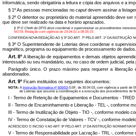
Informática, sendo obrigatória a leitura e cópia dos arquivos e a 
§ 1º As pessoas mencionadas no
caput
devem assinar a listage
§ 2º O detentor ou proprietário do material apreendido deve se
que deve ser realizado na data e horário aprazados.
§ 3º O Chefe do DFIS deve coordenar e supervisionar os procedimentos menciona
NOTA: Redação com vigência de 19.04.01 a 08.05.03.
CONFERIDA NOVA REDAÇÃO AO § 3º DO ART. 7º PELO ART. 1º DA INSTRUÇÃO NORM
§ 3º O Superintendente de Loterias deve coordenar e supervisi
magnético, programa ou equipamento de processamento de dados
Art. 8º
A liberação de equipamentos e demais objetos apreendid
interessado ou seu mandatário, ou, no caso de ordem judicial, pe
Parágrafo único. O prazo máximo para requerer a liberação 
abandonados.
Art. 9º
Ficam instituídos os seguintes documentos:
NOTA:
A
Instr
u
ção Norma
t
iv
a
n
º 600/03-
GSF, de 30.04.03, com vigência a partir de 09
de Loterias que assume a coordenação e a execução dos procedimentos de fisc
I - Termo de Retenção de Equipamentos e Documentos - TRED -
II - Termo de Encaminhamento e Liberação - TEL -, conforme mo
III - Termo de Inutilização de Objeto - TIO -, conforme modelo co
IV - Termo de Constatação de Valores - TCV -, conforme modelo
ACRESCIDO O INCISO V AO ART. 9º PELO ART. 1º DA INSTRUÇÃO NORMATIVA Nº 60
V - Termo de Responsabilidade por Lacração - TRL -, conforme