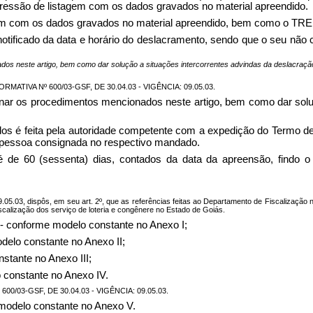
impressão de listagem com os dados gravados no material apreendido.
m com os dados gravados no material apreendido, bem como o TRED
r notificado da data e horário do deslacramento, sendo que o seu n
dos neste artigo, bem como dar solução a situações intercorrentes advindas da deslacraç
ATIVA Nº 600/03-GSF, DE 30.04.03 - VIGÊNCIA: 09.05.03.
onar os procedimentos mencionados neste artigo, bem como dar solu
.
os é feita pela autoridade competente com a expedição do Termo d
la pessoa consignada no respectivo mandado.
é de 60 (sessenta) dias, contados da data da apreensão, findo 
.05.03, dispôs, em seu art. 2º, que as referências feitas ao Departamento de Fiscalização n
alização dos serviço de loteria e congênere no Estado de Goiás.
 conforme modelo constante no Anexo I;
delo constante no Anexo II;
nstante no Anexo III;
 constante no Anexo IV.
0/03-GSF, DE 30.04.03 - VIGÊNCIA: 09.05.03.
 modelo constante no Anexo V.