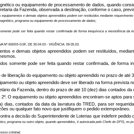
agnético ou equipamento de processamento de dados, quando consi
taria da Fazenda, observada a destinação, conforme o caso, previs
os equipamentos e demais objetos apreendidos podem ser restituídos mediante requerimento 
 magnético, programa ou equipamento de processamento de dados;
omente pode ser feita quando restar confirmada de forma inequívoca a inexistência da inf
 600/03-GSF, DE 30.04.03 - VIGÊNCIA: 09.05.03.
entos e demais objetos apreendidos podem ser restituídos, mediant
 mesmos.
dos somente pode ser feita quando restar confirmada, de forma ineq
 de liberação do equipamento ou objeto apreendido no prazo de até 30
ipamento ou objeto apreendido deve ser liberado na forma prevista n
retário da Fazenda, dentro do prazo de até 10 (dez) dias contados da 
 § 2º. O equipamento ou objeto apreendidos encontram-se aptos para s
a) dias, contados da data da lavratura do TRED, para ser requerid
zões ou qualquer fato novo que justifiquem o pedido extemporâneo.
contra a decisão do Superintendente de Loterias que indeferir pedido 
tico, programa ou outro objeto, quando apreendidos, é autorizada pelo Chefe do DFIS, no pr
esso criminal;