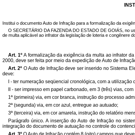
INST
Institui o documento Auto de Infração para a formalização da exigênc
O SECRETÁRIO DA FAZENDA DO ESTADO DE GOIÁS, no uso de suas
de multa aplicável ao infrator da legislação de loteria e congênere 
Art. 1º
A formalização da exigência da multa ao infrator da 
2000, deve ser feita por meio da expedição de Auto de Infraç
Art. 2º
O Auto de Infração deve ser inserido no Sistema El
deve:
I - ter numeração seqüencial cronológica, com a utilização d
II - ser impresso em papel carbonado, em 3 (três) vias, com
1ª (primeira) via, em cor branca, instrução do processo admi
2ª (segunda) via, em cor azul, entregue ao autuado;
3ª (terceira) via, em cor amarela, instrução do relatório men
Parágrafo único. A inserção do Auto de Infração no sist
integração do documento de autuação no controle do contencios
Art. 3º
O Auto de Infração contém 8 (oito) campos que devem