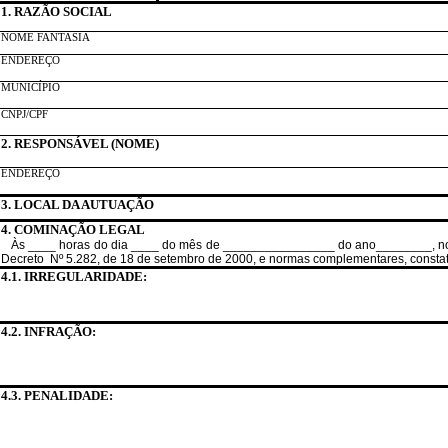
1. RAZÃO SOCIAL
NOME FANTASIA
ENDEREÇO
MUNICÍPIO
CNPJ/CPF
2. RESPONSÁVEL (NOME)
ENDEREÇO
3. LOCAL DA AUTUAÇÃO
4. COMINAÇÃO LEGAL
Às ____ horas do dia ____ do mês de ________________ do ano________, no e
Decreto
Nº 5.282, de 18 de setembro de 2000, e normas complementares, constate
4.1. IRREGULARIDADE:
4.2. INFRAÇÃO:
4.3. PENALIDADE: