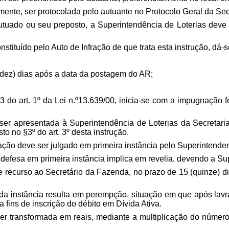
iamente, ser protocolada pelo autuante no Protocolo Geral da Se
tuado ou seu preposto, a Superintendência de Loterias deve p
tituído pelo Auto de Infração de que trata esta instrução, dá-se
 (dez) dias após a data da postagem do AR;
3 do art. 1º da Lei n.º13.639/00, inicia-se com a impugnação 
 ser apresentada à Superintendência de Loterias da Secretari
to no §3º do art. 3º desta instrução.
ação deve ser julgado em primeira instância pelo Superintenden
efesa em primeira instância implica em revelia, devendo a Supe
 recurso ao Secretário da Fazenda, no prazo de 15 (quinze) dia
da instância resulta em perempção, situação em que após lav
a fins de inscrição do débito em Dívida Ativa.
er transformada em reais, mediante a multiplicação do númer