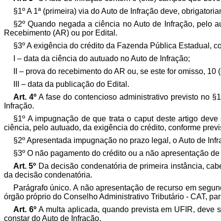
§1º A 1ª (primeira) via do Auto de Infração deve, obrigator
§2º Quando negada a ciência no Auto de Infração, pelo au
Recebimento (AR) ou por Edital.
§3º A exigência do crédito da Fazenda Pública Estadual, cons
I – data da ciência do autuado no Auto de Infração;
II – prova do recebimento do AR ou, se este for omisso, 10
III – data da publicação do Edital.
Art. 4º
A fase do contencioso administrativo previsto no §1
Infração.
§1º A impugnação de que trata o caput deste artigo deve
ciência, pelo autuado, da exigência do crédito, conforme previs
§2º Apresentada impugnação no prazo legal, o Auto de Infr
§3º O não pagamento do crédito ou a não apresentação de d
Art. 5º
Da decisão condenatória de primeira instância, cabe
da decisão condenatória.
Parágrafo único. A não apresentação de recurso em segun
órgão próprio do Conselho Administrativo Tributário - CAT, par
Art. 6º
A multa aplicada, quando prevista em UFIR, deve s
constar do Auto de Infração.