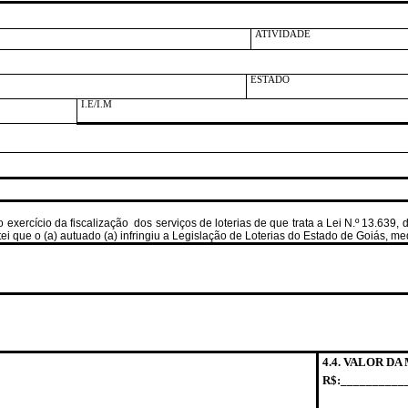
ATIVIDADE
ESTADO
I.E/I.M
xercício da fiscalização
dos serviços de loterias de que trata a Lei N.º 13.63
i que o (a) autuado (a) infringiu a Legislação de Loterias do Estado de Goiás, 
4.4. VALOR D
R$:__________