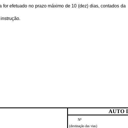
a for efetuado no prazo máximo de 10 (dez) dias, contados da
instrução.
AUTO 
Nº
(destinação das vias)