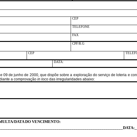
CEP
TELEFONE
FAX
CPF/R.G
CEP
TELEF
DATA:
9, de 09 de junho de 2000, que dispõe sobre a exploração do serviço de loteria e 
mediante a comprovação
in loco
das irregularidades abaixo:
A MULTA/DATA DO VENCIMENTO:
__________________________________________________________DATA:_