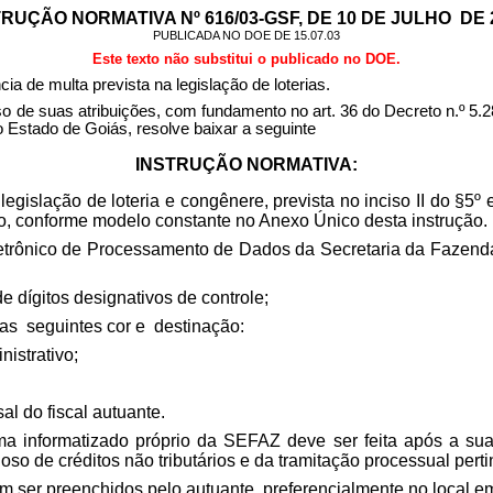
RUÇÃO NORMATIVA Nº 616/03-GSF, DE 10 DE JULHO
DE 
PUBLICADA NO DOE DE 15.07.03
Este texto não substitui o publicado no DOE.
ia de multa prevista na legislação de loterias.
 atribuições, com fundamento no art. 36 do Decreto n.º 5.282, 
do Estado de Goiás, resolve baixar a seguinte
INSTRUÇÃO NORMATIVA:
legislação de loteria e congênere, prevista no inciso II do §5º 
ão, conforme modelo constante no Anexo Único desta instrução.
etrônico de Processamento de Dados da Secretaria da Fazenda 
e dígitos designativos de controle;
 as
seguintes cor e
destinação:
nistrativo;
sal do fiscal autuante.
ema informatizado próprio da SEFAZ deve ser feita após a sua
o de créditos não tributários e da tramitação processual perti
 ser preenchidos pelo autuante, preferencialmente no local em 