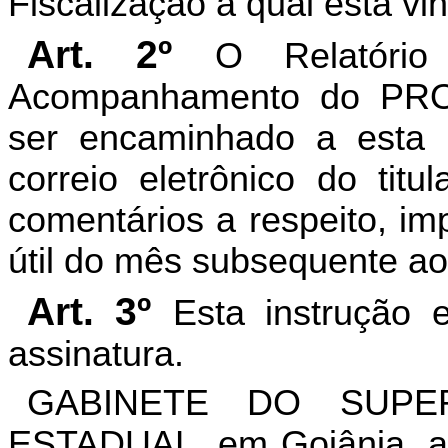
Fiscalização à qual está vi
Art. 2º
O Relatório
Acompanhamento do PROC
ser encaminhado a esta S
correio eletrônico do tit
comentários a respeito, imp
útil do mês subsequente ao
Art. 3º
Esta instrução 
assinatura.
GABINETE DO SUPE
ESTADUAL, em Goiâ­nia, a