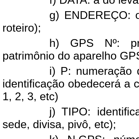
f) DATA: a do lev
g) ENDEREÇO: o d
roteiro);
h) GPS Nº: p
patrimônio do aparelho GPS
i) P: numeração
identificação obedecerá a cr
1, 2, 3, etc)
j) TIPO: identif
sede, divisa, pivô, etc);