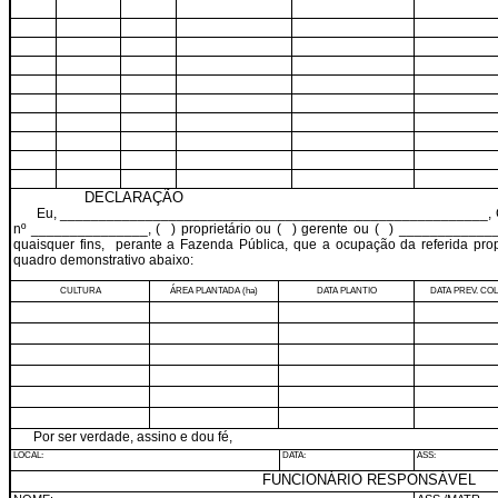
DECLARAÇÃO
Eu, _______________________________________________________, 
nº _______________, (
) proprietário ou (
) gerente ou (
) _____________
quaisquer fins,
perante a Fazenda Pública, que a ocupação da referida pro
quadro demonstrativo abaixo:
CULTURA
ÁREA PLANTADA (ha)
DATA PLANTIO
DATA PREV. CO
Por ser verdade, assino e dou fé,
LOCAL:
DATA:
ASS:
FUNCIONÁRIO RESPONSÁVEL