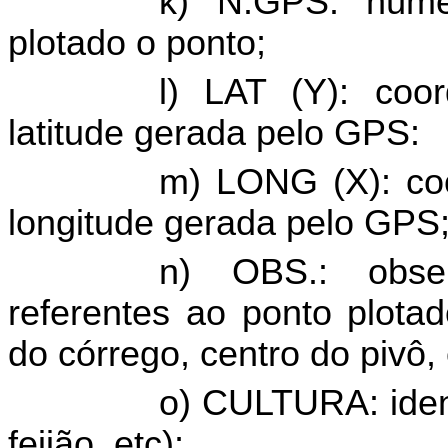
k) N.GPS: núm
plotado
o ponto;
l) LAT (Y): coo
latitude gerada pelo GPS:
m) LONG (X): coo
longitude gerada pelo GPS
n) OBS.: obse
referentes ao ponto
plota
do córrego, centro do pivô, 
o) CULTURA: identi
feijão, etc);