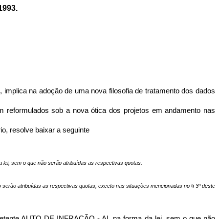
1993.
implica na adoção de uma nova filosofia de tratamento dos dados
m reformulados sob a nova ótica dos projetos em andamento nas
, resolve baixar a seguinte
a lei, sem o que não serão atribuídas as respectivas quotas.
e não serão atribuídas as respectivas quotas, exceto nas situações mencionadas no § 3º deste
 competente AUTO DE INFRAÇÃO - AI, na forma da lei, sem o que não