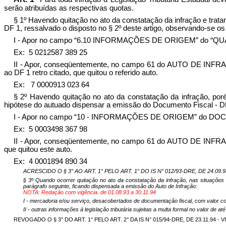
serão atribuídas as respectivas quotas.
§ 1º Havendo quitação no ato da constatação da infração e tra
DF 1, ressalvado o disposto no § 2º deste artigo, observando-se o
I - Apor no campo “6.10 INFORMAÇÕES DE ORIGEM” do “
Ex:
5 0212587 389 25
II - Apor, conseqüentemente, no campo 61 do AUTO DE 
ao DF 1 retro citado, que quitou o referido auto.
Ex:
7 0000913 023 64
§ 2º Havendo quitação no ato da constatação da infração, por
hipótese do autuado dispensar a emissão do Documento Fiscal
I - Apor no campo “10 - INFORMAÇÕES DE ORIGEM” do D
Ex:
5 0003498 367 98
II - Apor, conseqüentemente, no campo 61 do AUTO DE I
que quitou este auto.
Ex:
4 0001894 890 34
ACRESCIDO O § 3° AO ART. 1° PELO ART. 1° DO IS N° 012/93-DRE, DE 24.09.93
§ 3º Quando ocorrer quitação no ato da constatação da infração, nas situaçõe
parágrafo seguinte, ficando dispensada a emissão do Auto de Infração:
NOTA: Redação com vigência. de 01.08.93 a 30.11.94
I - mercadoria e/ou serviço,
desacobertados
de documentação fiscal, com valor co
II - outras informações à legislação tributária sujeitas a multa formal no valor de a
REVOGADO O § 3° DO ART. 1° PELO ART. 2° DA IS N° 015/94-DRE, DE 23.11.94 - VI