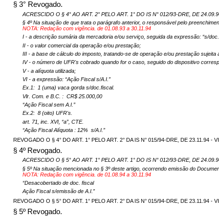
§ 3° Revogado.
ACRESCIDO O § 4° AO ART. 2° PELO ART. 1° DO IS N° 012/93-DRE, DE 24.09.94
§ 4º Na situação de que trata o parágrafo anterior, o responsável pelo preenchi
NOTA: Redação com vigência. de 01.08.93 a 30.11.94
I - a descrição sumária da mercadoria e/ou serviço, seguida da expressão: “s/doc.f
II - o valor comercial da operação e/ou prestação;
III - a base de cálculo do imposto, tratando-se de operação e/ou prestação sujeita a
IV - o número de UFR's cobrado quando for o caso, seguido do dispositivo corresp
V - a alíquota utilizada;
VI - a expressão: “Ação Fiscal s/A.I.”
Ex.1:
1 (uma) vaca gorda s/doc.fiscal.
Vlr
. Com. e B.C. :
CR$ 25.000,00
“Ação Fiscal sem A.I.”
Ex.2:
8 (oito) UFR's.
art. 71, inc. XVI, “a”, CTE.
“Ação Fiscal Alíquota : 12%
s/A.I.”
REVOGADO O § 4° DO ART. 1° PELO ART. 2° DA IS N° 015/94-DRE, DE 23.11.94 - VI
§ 4º Revogado.
ACRESCIDO O § 5° AO ART. 1° PELO ART. 1° DO IS N° 012/93-DRE, DE 24.09.94
§ 5º Na situação mencionada no § 3º deste artigo, ocorrendo emissão do Docume
NOTA: Redação com vigência. de 01.08.94 a 30.11.94
“
Desacobertado
de doc. fiscal
Ação Fiscal s/emissão de A.I.”
REVOGADO O § 5° DO ART. 1° PELO ART. 2° DA IS N° 015/94-DRE, DE 23.11.94 - VI
§ 5º Revogado.