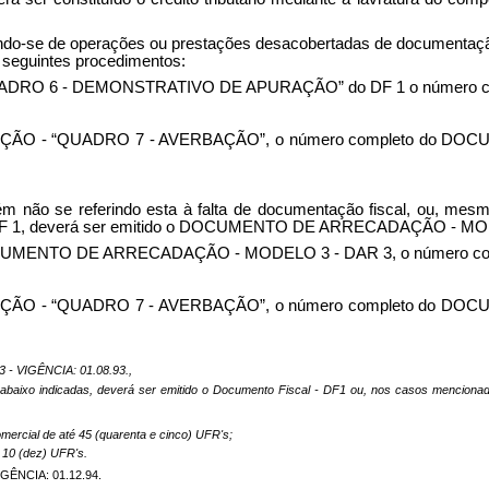
tando-se de operações ou prestações
desacobertadas
de documentaçã
s seguintes procedimentos:
QUADRO 6 - DEMONSTRATIVO DE APURAÇÃO” do DF 1 o número 
INFRAÇÃO - “QUADRO 7 - AVERBAÇÃO”, o número completo do 
ém não se referindo esta à falta de documentação fiscal, ou, me
 - DF 1, deverá ser emitido o DOCUMENTO DE ARRECADAÇÃO - MOD
OCUMENTO DE ARRECADAÇÃO - MODELO 3 - DAR 3, o número co
NFRAÇÃO - “QUADRO 7 - AVERBAÇÃO”, o número completo do DO
 - VIGÊNCIA: 01.08.93.,
s abaixo indicadas, deverá ser emitido o Documento Fiscal - DF1 ou, nos casos menciona
mercial de até 45 (quarenta e cinco) UFR's;
té 10 (dez) UFR's.
GÊNCIA: 01.12.94.