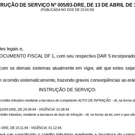
RUÇÃO DE SERVIÇO Nº 005/93-DRE, DE 13 DE ABRIL DE 
(PUBLICADA NO DOE DE 23.04.93)
s legais e,
o DOCUMENTO FISCAL DF 1, com seu respectivo DAR 5 incorporado, 
com os demais sistemas atualmente em vigor, até que estes seja
ocorrido sistematicamente, trazendo graves conseqüências ao erário
INSTRUÇÃO DE SERVIÇO:
o o crédito tributário mediante a lavratura do competente AUTO DE INFRAÇÃO - AI, na forma d
93-DRE, DE 24.09.94 - VIGÊNCIA: 01.08.94.
o crédito tributário, mediante a lavratura de Auto de Infração - AI, na forma da lei, sem o qu
-DRE, DE 23.11.94 - VIGÊNCIA: 01.12.94.
verá ser constituído o crédito tributário mediante a lavratura do