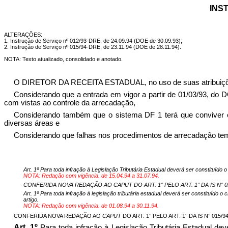
INST
ALTERAÇÕES:
1. Instrução de Serviço nº 012/93-DRE, de 24.09.94 (DOE de 30.09.93);
2. Instrução de Serviço nº 015/94-DRE, de 23.11.94 (DOE de 28.11.94).
NOTA: Texto atualizado, consolidado e anotado.
O DIRETOR DA RECEITA ESTADUAL, no uso de suas atribuiçõe
Considerando que a entrada em vigor a partir de 01/03/93, d
com vistas ao controle da arrecadação,
Considerando também que o sistema DF 1 terá que conviver 
diversas áreas e
Considerando que falhas nos procedimentos de arrecadação tem 
Art. 1º Para toda infração à Legislação Tributária Estadual deverá ser constituíd
NOTA: Redação com vigência. de 15.04.94 a 31.07.94.
CONFERIDA NOVA REDAÇÃO AO CAPUT DO ART. 1° PELO ART. 1° DA IS N° 012/
Art. 1º Para toda infração à legislação tributária estadual deverá ser constituído 
artigo.
NOTA: Redação com vigência. de 01.08.94 a 30.11.94.
CONFERIDA NOVA REDAÇÃO AO
CAPUT
DO ART. 1° PELO ART. 1° DA IS N° 015/94
Art. 1º
Para toda infração à Legislação Tributária Estadual de