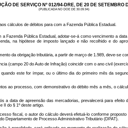
ÇÃO DE SERVIÇO Nº 012/94-DRE, DE 20 DE SETEMBRO D
(PUBLICADA NO DOE DE 30.09.94)
os cálculos de débitos para com a Fazenda Pública Estadual.
com a Fazenda Pública Estadual, adotar-se-á como vencimento a data
azenda, na hipótese de imposto lançado e não recolhido e do apr
mento da obrigação tributária, a partir de março de 1.989, deve-se co
ência (campo 20 do Auto de Infração) coincidir com o ano civil (exercí
, quando este for ímpar, ou o último dia do primeiro mês da segun
tos ao processo, com demonstrativo do débito mês a mês, o cálcul
após a data de apreensão das mercadorias, prevalecerá para efeito
 II do § 1º deste artigo.
ocesso fiscal, o autor do cálculo deverá efetuá-lo conforme proposto
do Departamento de Processo Administrativo Tributário (DPAT).