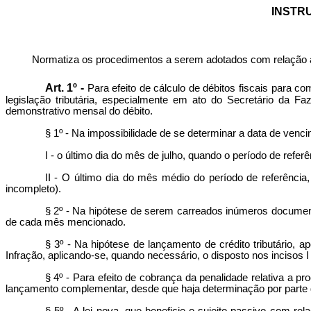
INSTRU
Normatiza os procedimentos a serem adotados com relação a
Art. 1º -
Para efeito de cálculo de débitos fiscais para 
legislação tributária, especialmente em ato do Secretário da F
demonstrativo mensal do débito.
§ 1º - Na impossibilidade de se determinar a data de venci
I - o último dia do mês de julho, quando o período de refer
II - O último dia do mês médio do período de referência
incompleto).
§ 2º - Na hipótese de serem carreados inúmeros documen
de cada mês mencionado.
§ 3º - Na hipótese de lançamento de crédito tributário, 
Infração, aplicando-se, quando necessário, o disposto nos incisos I e
§ 4º - Para efeito de cobrança da penalidade relativa a pr
lançamento complementar, desde que haja determinação por parte 