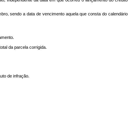
culo, independente da data em que ocorreu o lançamento do crédito
embro, sendo a data de vencimento aquela que consta do calendário
gamento.
tal da parcela corrigida.
uto de infração.