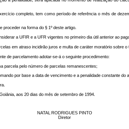
elação à penalidade, será aplicada no momento de realização do cál
e exercício completo, tem como período de referência o mês de dez
e proceder na forma do § 1º deste artigo.
onsiderar a UFIR e a UFR vigentes no primeiro dia útil anterior ao pa
las em atraso incidirão juros e multa de caráter moratório sobre o to
nte de parcelamento adotar-se-á o seguinte procedimento:
 uma parcela pelo número de parcelas remanescentes;
) tomando por base a data de vencimento e a penalidade constante do a
ra.
ia, aos 20 dias do mês de setembro de 1994.
NATAL RODRIGUES PINTO
Diretor