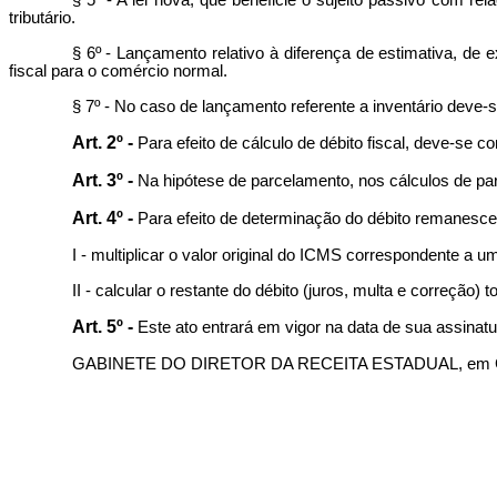
§ 5º - A lei nova, que beneficie o sujeito passivo com r
tributário.
§ 6º - Lançamento relativo à diferença de estimativa, d
fiscal para o comércio normal.
§ 7º - No caso de lançamento referente a inventário deve-s
Art. 2º -
Para efeito de cálculo de débito fiscal, deve-se c
Art. 3º -
Na hipótese de parcelamento, nos cálculos de parce
Art. 4º -
Para efeito de determinação do débito remanesce
I - multiplicar o valor original do ICMS correspondente a
II - calcular o restante do débito (juros, multa e correção
Art. 5º -
Este ato entrará em vigor na data de sua assinatu
GABINETE DO DIRETOR DA RECEITA ESTADUAL, em Goiân