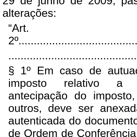
29 de junho de 2009, pas
alterações:
“Art.
2º
......................................
..........................................
§ 1º Em caso de autua
imposto relativo a IC
antecipação do imposto, 
outros, deve ser anexad
autenticada do documento 
de Ordem de Conferência, 