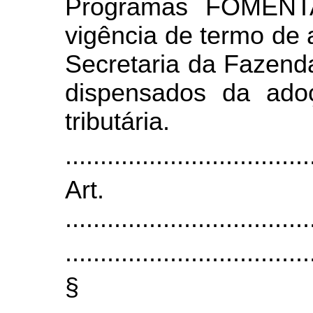
Programas FOMENT
vigência de termo de
Secretaria da Fazenda
dispensados da ado
tributária.
...................................
Art
...................................
...................................
§