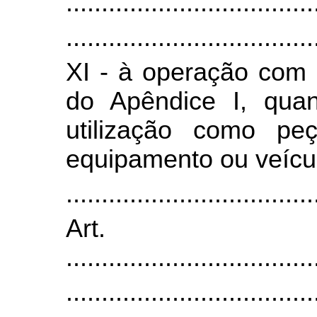
...................................
...................................
XI - à operação com p
do Apêndice I, quan
utilização como pe
equipamento ou veícul
...................................
Art
...................................
...................................