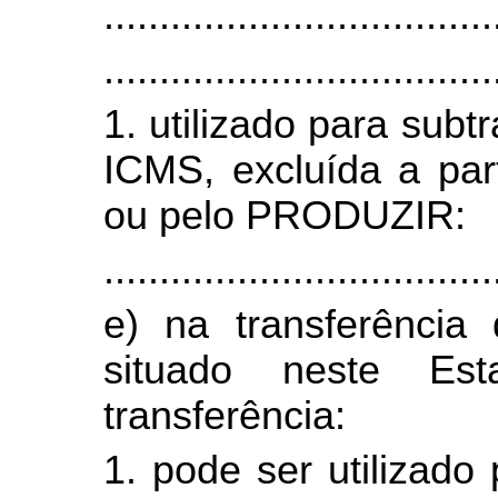
...................................
...................................
1. utilizado para subt
ICMS, excluída a pa
ou pelo PRODUZIR:
...................................
e) na transferência 
situado neste Es
transferência:
1. pode ser utilizado