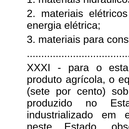
2. materiais elétric
energia elétrica;
3. materiais para con
...................................
XXXI - para o estab
produto agrícola, o e
(sete por cento) sob
produzido no Est
industrializado em 
neste Estado, ob