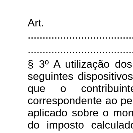
Ar
.
..................................
.
..................................
§ 3º A utilização dos
seguintes dispositiv
que o contribuin
correspondente ao pe
aplicado sobre o mon
do imposto calculad