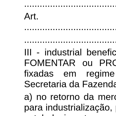
...................................
Art
...................................
...................................
III - industrial bene
FOMENTAR ou PROD
fixadas em regim
Secretaria da Fazend
a) no retorno da mer
para industrialização