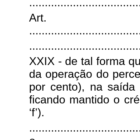
.
..................................
Ar
.
..................................
.
..................................
XXIX -
de tal forma qu
da operação do perce
por cento), na saída
ficando mantido o crédi
‘f’).
.
..................................