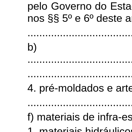
pelo Governo do Esta
nos §§ 5º e 6º deste a
...................................
b)
...................................
...................................
4. pré-moldados e art
...................................
f) materiais de infra-es
1. materiais hidráulic