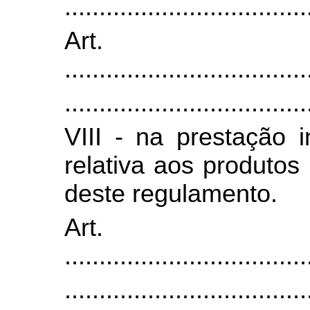
...................................
Art
...................................
...................................
VIII - na prestação 
relativa aos produtos 
deste regulamento.
Art
...................................
...................................