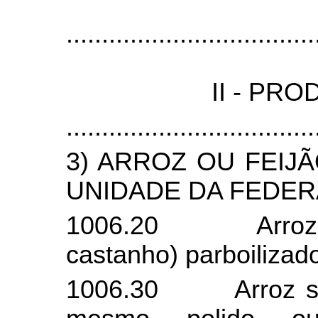
...................................
II - PR
...................................
3) ARROZ OU FEIJ
UNIDADE DA FEDER
1006.20
Arro
castanho) parboilizad
1006.30
Arroz 