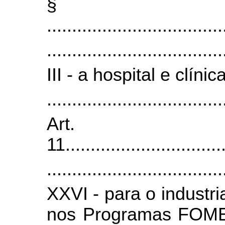
§
.
..................................
.
..................................
III - a hospital e clíni
.
..................................
Art.
11.
..............................
...................................
XXVI - para o industri
nos Programas FOME