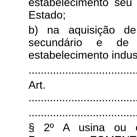
estabelecimento seu 
Estado;
b) na aquisição de
secundário e de 
estabelecimento indust
...................................
Art
...................................
...................................
§ 2º A usina ou o 