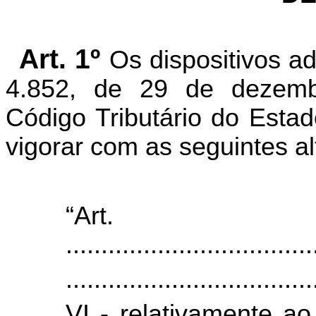
Art. 1º
Os dispositivos a
4.852, de 29 de dezem
Código Tributário do Esta
vigorar com as seguintes al
“Ar
...................................
...................................
VI - relativamente ao