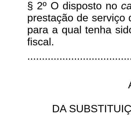
§ 2º O disposto no
c
prestação de serviço 
para a qual tenha si
fiscal.
...................................
DA SUBSTITUI