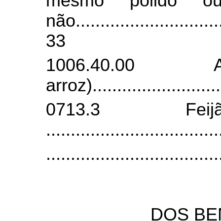
mesmo polido ou 
não
.............................
33
1006.40.00
arroz)
.........................
0713.3
Feij
..................................
.
..................................
DOS BE