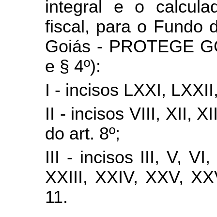
integral e o calcula
fiscal, para o Fundo
Goiás - PROTEGE GOIÁ
e § 4º):
I - incisos LXXI, LXXI
II - incisos VIII, XII, 
do art. 8º;
III - incisos III, V, V
XXIII, XXIV, XXV, XX
11.