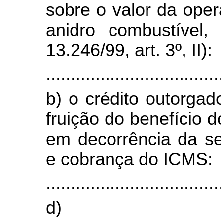
sobre o valor da oper
anidro combustível,
13.246/99, art. 3º, II):
...................................
b) o crédito outorga
fruição do benefíc
em decorrência da se
e cobrança do ICMS:
...................................
d)