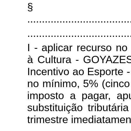
§
...................................
...................................
I - aplicar recurso n
à Cultura - GOYAZES
Incentivo ao Esporte
no mínimo, 5% (cinco
imposto a pagar, a
substituição tributár
trimestre imediatament