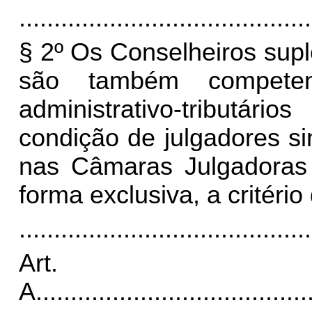
..........................................
§ 2º Os Conselheiros sup
são também competen
administrativo-tributár
condição de julgadores s
nas Câmaras Julgadoras
forma exclusiva, a critéri
..........................................
Art
A
.......................................