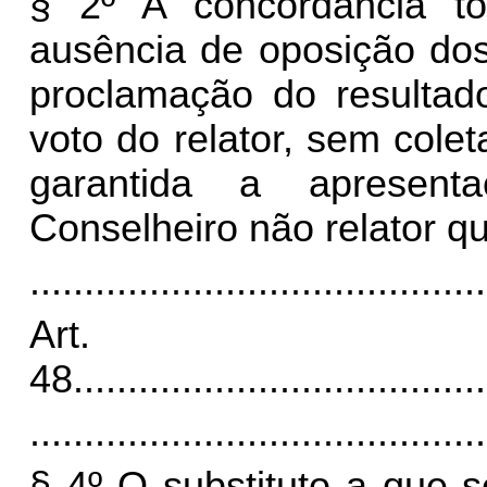
§ 2º A concordância to
ausência de oposição dos
proclamação do resultad
voto do relator, sem colet
garantida a apresent
Conselheiro não relator q
..........................................
Art.
48
......................................
..........................................
§ 4º O substituto a que s