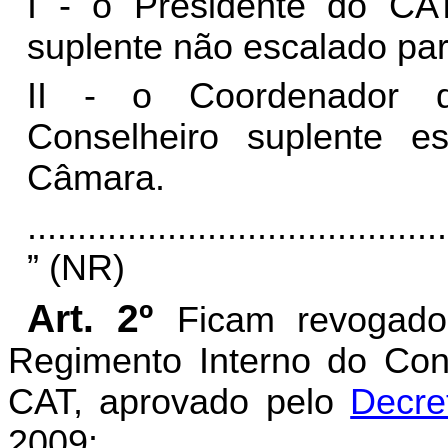
I - o Presidente do CA
suplente não escalado par
II - o Coordenador 
Conselheiro suplente e
Câmara.
..........................................
” (NR)
Art. 2º
Ficam revogados
Regimento Interno do Conse
CAT, aprovado pelo
Decre
2009: