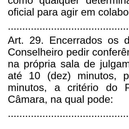
como qualquer determina
oficial para agir em cola
..........................................
Art. 29. Encerrados os d
Conselheiro pedir conferê
na própria sala de julga
até 10 (dez) minutos, p
minutos, a critério do
Câmara, na qual pode:
..........................................
..........................................