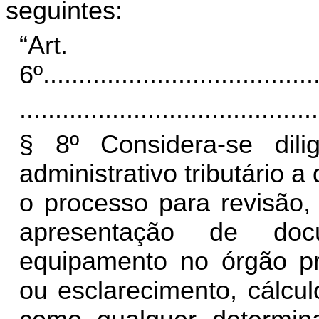
seguintes:
“Art.
6º
......................................
..........................................
§ 8º Considera-se dili
administrativo tributário a
o processo para revisão,
apresentação de docu
equipamento no órgão pr
ou esclarecimento, cálcu