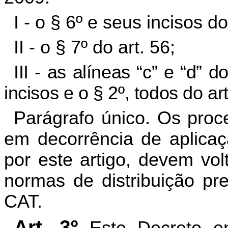
I - o § 6º e seus incisos do 
II - o § 7º do art. 56;
III - as alíneas “c” e “d” d
incisos e o § 2º, todos do ar
Parágrafo único. Os pro
em decorrência de aplica
por este artigo, devem vol
normas de distribuição pr
CAT.
Art. 3º